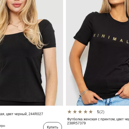
5
(2)
ая, цвет черный, 244R027
Футболка женская с принтом, цвет ч
238R57379
грн
Купить