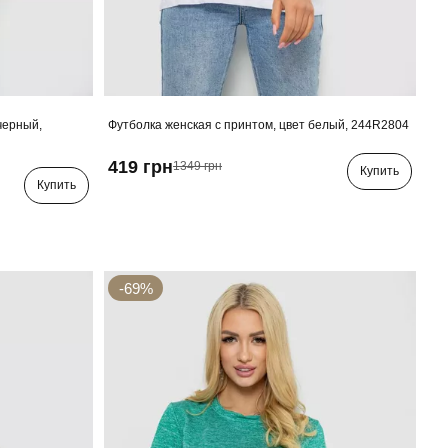
черный,
Футболка женская с принтом, цвет белый, 244R2804
419 грн
1349 грн
Купить
Купить
-69%