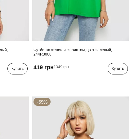
елый,
Футболка женская с принтом, цвет зеленый,
244R3008
419 грн
1349 грн
Купить
Купить
-69%