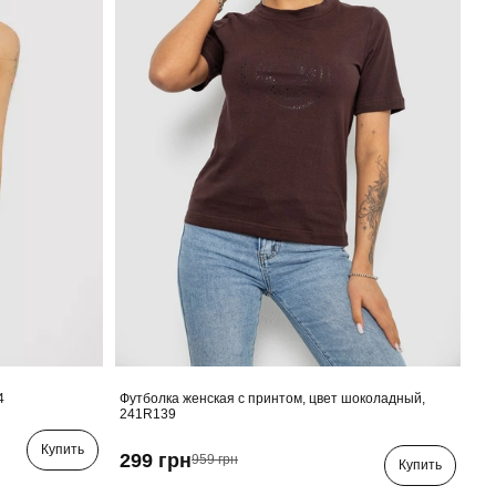
4
Футболка женская с принтом, цвет шоколадный,
241R139
Купить
299 грн
959 грн
Купить