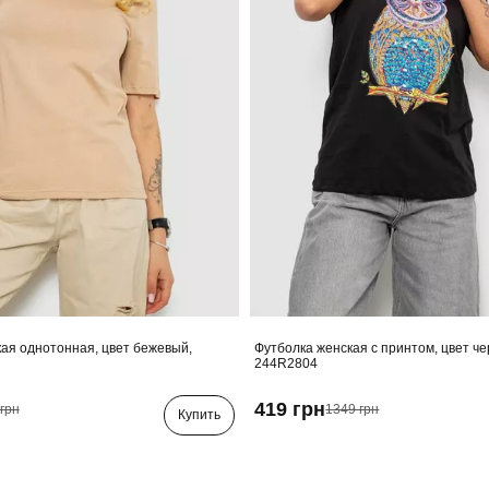
ая однотонная, цвет бежевый,
Футболка женская с принтом, цвет ч
244R2804
419 грн
грн
1349 грн
Купить