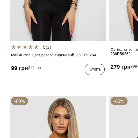
5
(2)
Футболка-топ ж
238R58262
Майка -топ, цвет розово-сиреневый, 238R58264
279 грн
899 
99 грн
319 грн
Купить
-69%
-69%