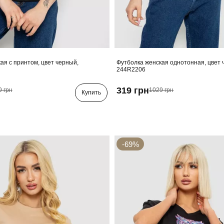
ая с принтом, цвет черный,
Футболка женская однотонная, цвет 
244R2206
319 грн
9 грн
1029 грн
Купить
-69%