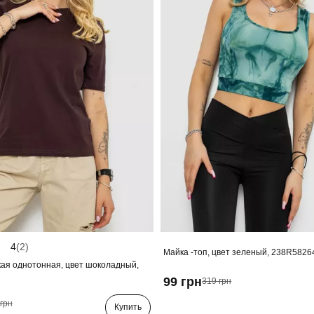
4
(2)
Майка -топ, цвет зеленый, 238R5826
ая однотонная, цвет шоколадный,
99 грн
319 грн
грн
Купить