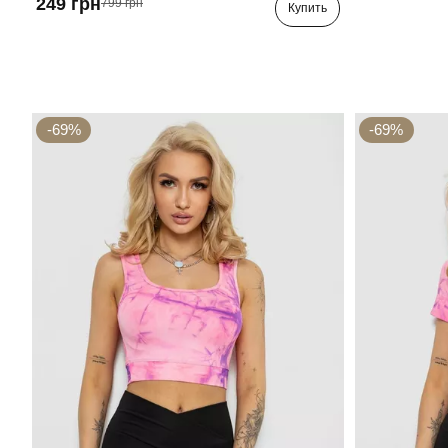
249 грн
799 грн
Купить
-69%
-69%