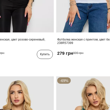
енская, цвет розово-сиреневый,
Футболка женская с принтом, цвет б
238R57399
279 грн
грн
899 грн
Купить
-69%