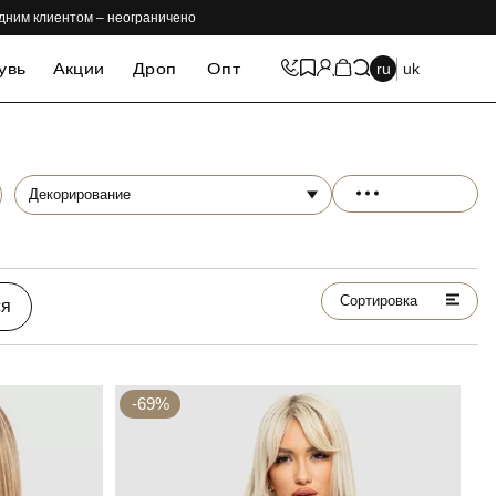
одним клиентом – неограничено
увь
Акции
Дроп
Опт
ru
uk
Декорирование
Сортировка
ся
-69%