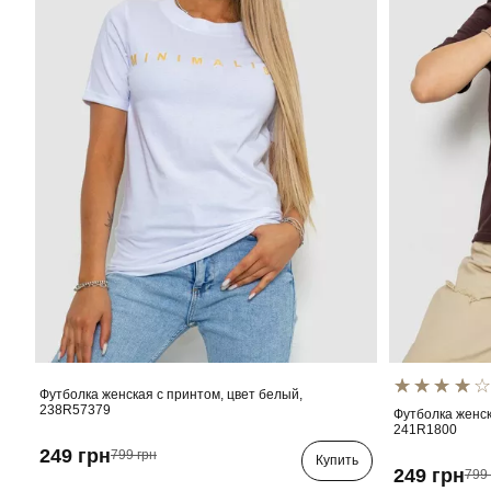
Футболка женская с принтом, цвет белый,
238R57379
Футболка женск
241R1800
249 грн
799 грн
Купить
249 грн
799 