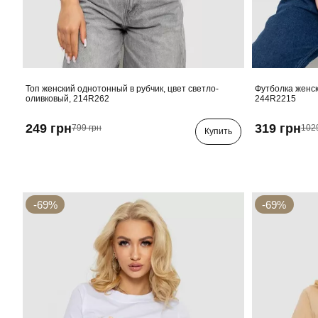
Топ женский однотонный в рубчик, цвет светло-
Футболка женск
оливковый, 214R262
244R2215
249 грн
319 грн
799 грн
102
Купить
-69%
-69%