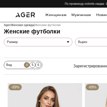
По промокоду nolimits скидка
Женщинам
Мужчинам
Нови
Ager
/
Женская одежда
/
Женские футболки
Женские футболки
Размер
Вырез
Вид
4
5
6
Зарегистрированн
-69%
-69%