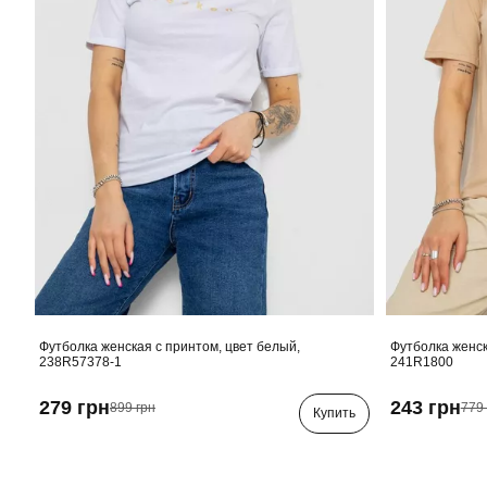
Футболка женская с принтом, цвет белый,
Футболка женск
238R57378-1
241R1800
279 грн
243 грн
899 грн
779 
Купить