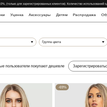
 -10%, (только для зарегистрированных клиентов). Количество использований 
нки
Уценка
Аксессуары
Детям
Распродажа
Об
Группа цвета
ые пользователи покупают дешевле
Зарегистрировать
-69%