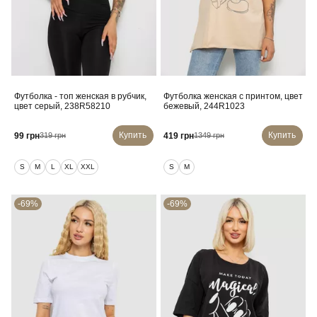
Футболка - топ женская в рубчик,
Футболка женская с принтом, цвет
цвет серый, 238R58210
бежевый, 244R1023
Купить
Купить
99 грн
419 грн
319 грн
1349 грн
S
M
L
XL
XXL
S
M
-69%
-69%