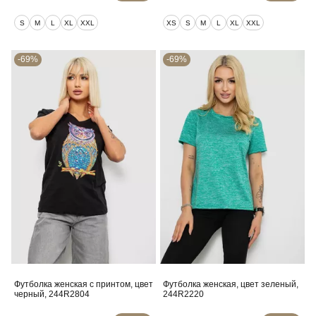
S
M
L
XL
XXL
XS
S
M
L
XL
XXL
-69%
-69%
Футболка женская с принтом, цвет
Футболка женская, цвет зеленый,
черный, 244R2804
244R2220