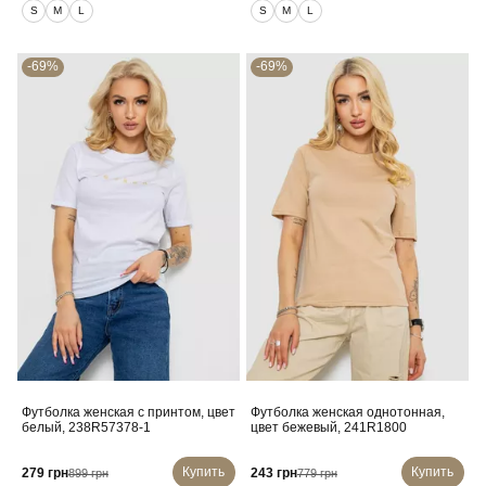
S
M
L
S
M
L
-69%
-69%
Футболка женская с принтом, цвет
Футболка женская однотонная,
белый, 238R57378-1
цвет бежевый, 241R1800
Купить
Купить
279 грн
243 грн
899 грн
779 грн