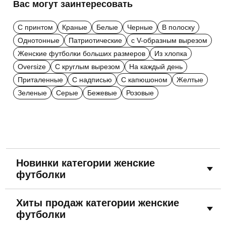
Вас могут заинтересовать
С принтом
Краные
Белые
Черные
В полоску
Однотонные
Патриотические
с V-образным вырезом
Женские футболки больших размеров
Из хлопка
Oversize
С круглым вырезом
На каждый день
Приталенные
С надписью
С капюшоном
Желтые
Зеленые
Серые
Бежевые
Розовые
Новинки категории женские
футболки
Хиты продаж категории женские
футболки