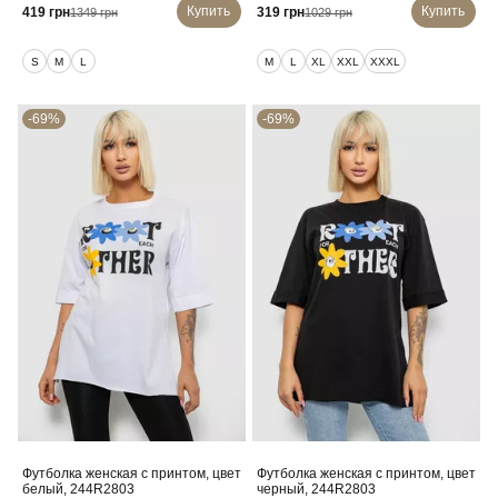
Купить
Купить
419 грн
319 грн
1349 грн
1029 грн
S
M
L
M
L
XL
XXL
XXXL
-69%
-69%
Футболка женская с принтом, цвет
Футболка женская с принтом, цвет
белый, 244R2803
черный, 244R2803