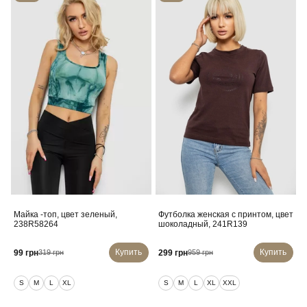
Майка -топ, цвет зеленый,
Футболка женская с принтом, цвет
238R58264
шоколадный, 241R139
Купить
Купить
99 грн
299 грн
319 грн
959 грн
S
M
L
XL
S
M
L
XL
XXL