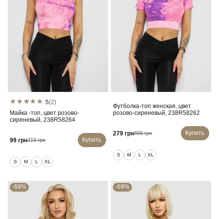
5
(2)
Футболка-топ женская, цвет
Майка -топ, цвет розово-
розово-сиреневый, 238R58262
сиреневый, 238R58264
Купить
279 грн
899 грн
Купить
99 грн
319 грн
S
M
L
XL
S
M
L
XL
-69%
-69%