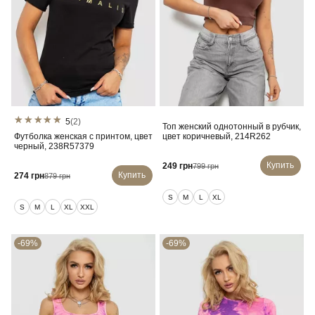
5
(2)
Топ женский однотонный в рубчик,
Футболка женская с принтом, цвет
цвет коричневый, 214R262
черный, 238R57379
Купить
249 грн
799 грн
Купить
274 грн
879 грн
S
M
L
XL
S
M
L
XL
XXL
-69%
-69%