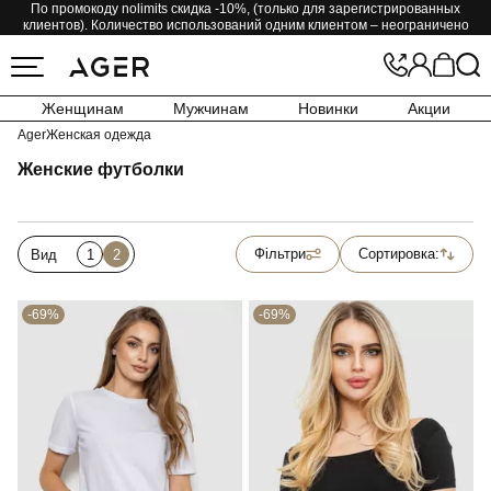
По промокоду nolimits скидка -10%, (только для зарегистрированных
клиентов). Количество использований одним клиентом – неограничено
Женщинам
Мужчинам
Новинки
Акции
Ager
Женская одежда
Женские футболки
Фільтри
Сортировка:
Вид
1
2
-69%
-69%