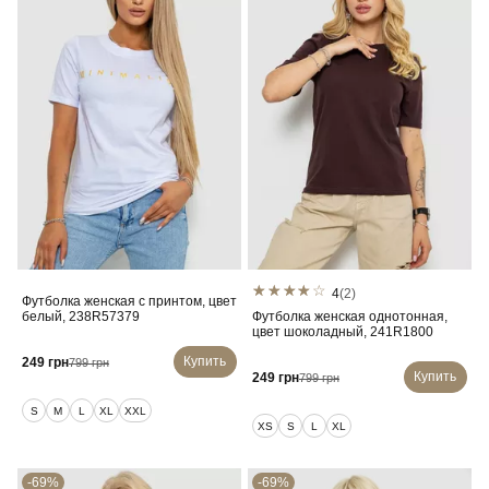
4
(2)
Футболка женская с принтом, цвет
белый, 238R57379
Футболка женская однотонная,
цвет шоколадный, 241R1800
Купить
249 грн
799 грн
Купить
249 грн
799 грн
S
M
L
XL
XXL
XS
S
L
XL
-69%
-69%