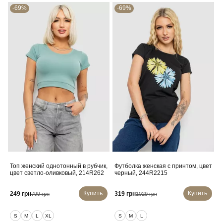
-69%
-69%
Топ женский однотонный в рубчик,
Футболка женская с принтом, цвет
цвет светло-оливковый, 214R262
черный, 244R2215
Купить
Купить
249 грн
319 грн
799 грн
1029 грн
S
M
L
XL
S
M
L