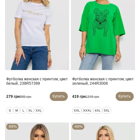
Футболка женская с принтом, цвет
Футболка женская с принтом, цвет
белый, 238R57399
зеленый, 244R3008
Купить
Купить
279 грн
419 грн
899 грн
1349 грн
S
M
L
XL
XXL
XXL
XXXL
4XL
5XL
-69%
-69%