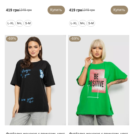
Купить
Купить
419 грн
419 грн
1349 грн
1349 грн
L-XL
M-L
S-M
L-XL
M-L
S-M
-69%
-69%