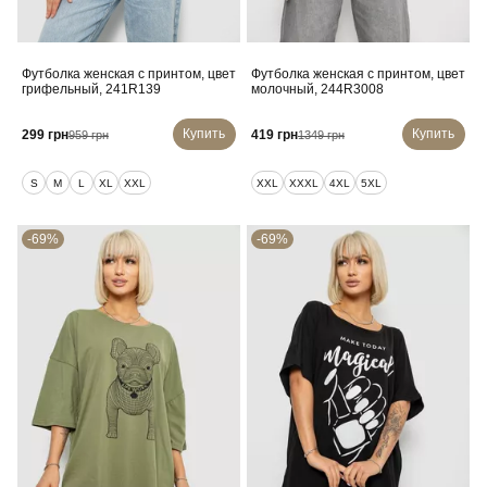
Футболка женская с принтом, цвет
Футболка женская с принтом, цвет
грифельный, 241R139
молочный, 244R3008
Купить
Купить
299 грн
419 грн
959 грн
1349 грн
S
M
L
XL
XXL
XXL
XXXL
4XL
5XL
-69%
-69%