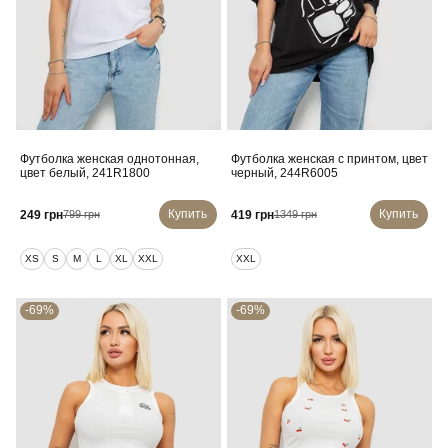
Футболка женская однотонная,
Футболка женская с принтом, цвет
цвет белый, 241R1800
черный, 244R6005
Купить
Купить
249 грн
419 грн
799 грн
1349 грн
XS
S
M
L
XL
XXL
XXL
-69%
-69%