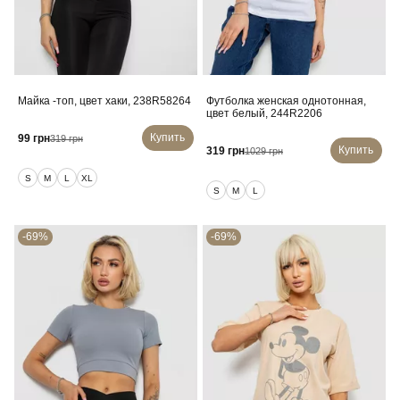
Майка -топ, цвет хаки, 238R58264
Футболка женская однотонная,
цвет белый, 244R2206
Купить
99 грн
319 грн
Купить
319 грн
1029 грн
S
M
L
XL
S
M
L
-69%
-69%