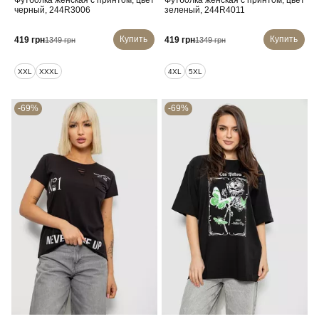
Футболка женская с принтом, цвет
Футболка женская с принтом, цвет
черный, 244R3006
зеленый, 244R4011
Купить
Купить
419 грн
419 грн
1349 грн
1349 грн
XXL
XXXL
4XL
5XL
-69%
-69%