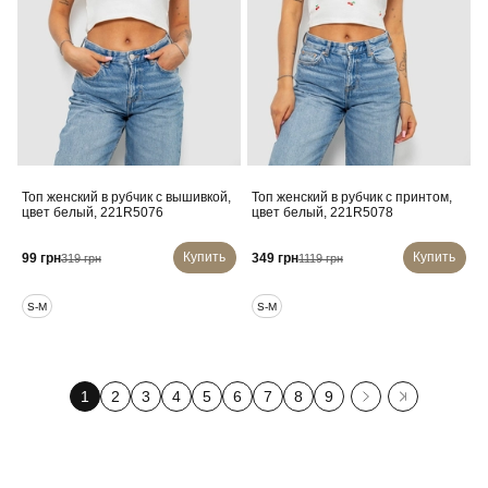
Топ женский в рубчик с вышивкой,
Топ женский в рубчик с принтом,
цвет белый, 221R5076
цвет белый, 221R5078
Купить
Купить
99 грн
349 грн
319 грн
1119 грн
S-M
S-M
1
2
3
4
5
6
7
8
9