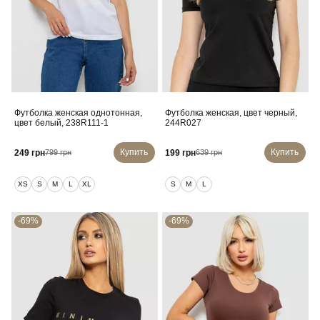
Футболка женская однотонная,
Футболка женская, цвет черный,
цвет белый, 238R111-1
244R027
Купить
Купить
249 грн
199 грн
799 грн
639 грн
XS
S
M
L
XL
S
M
L
-69%
-69%