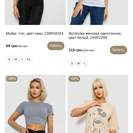
Майка -топ, цвет хаки, 238R58264
Футболка женская однотонная,
цвет белый, 244R2206
Купить
99 грн
319 грн
Купить
319 грн
1029 грн
S
M
L
XL
S
M
L
-69%
-69%