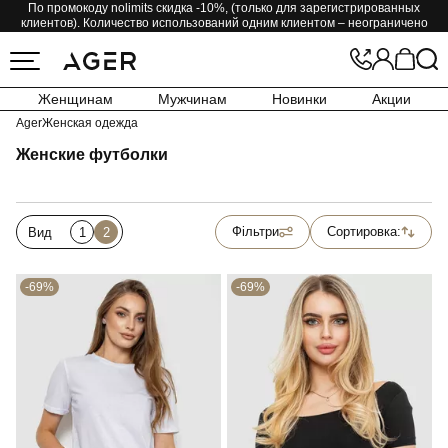
По промокоду nolimits скидка -10%, (только для зарегистрированных
клиентов). Количество использований одним клиентом – неограничено
Женщинам
Мужчинам
Новинки
Акции
Ager
Женская одежда
Женские футболки
Фільтри
Сортировка:
Вид
1
2
-69%
-69%