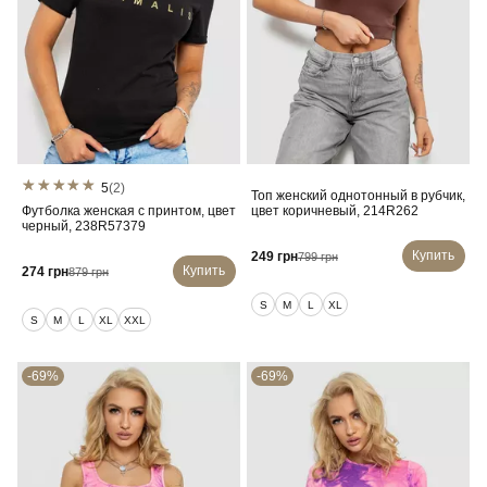
5
(2)
Топ женский однотонный в рубчик,
Футболка женская с принтом, цвет
цвет коричневый, 214R262
черный, 238R57379
Купить
249 грн
799 грн
Купить
274 грн
879 грн
S
M
L
XL
S
M
L
XL
XXL
-69%
-69%