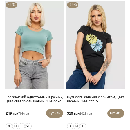
-69%
-69%
Топ женский однотонный в рубчик,
Футболка женская с принтом, цвет
цвет светло-оливковый, 214R262
черный, 244R2215
Купить
Купить
249 грн
319 грн
799 грн
1029 грн
S
M
L
XL
S
M
L