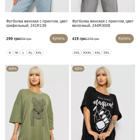
Футболка женская с принтом, цвет
Футболка женская с принтом, цвет
грифельный, 241R139
молочный, 244R3008
Купить
Купить
299 грн
419 грн
959 грн
1349 грн
S
M
L
XL
XXL
XXL
XXXL
4XL
5XL
-69%
-69%