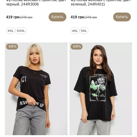
Футболка женская с принтом, цвет
Футболка женская с принтом, цвет
черный, 244R3006
зеленый, 244R4011
Купить
Купить
419 грн
419 грн
1349 грн
1349 грн
XXL
XXXL
4XL
5XL
-69%
-69%