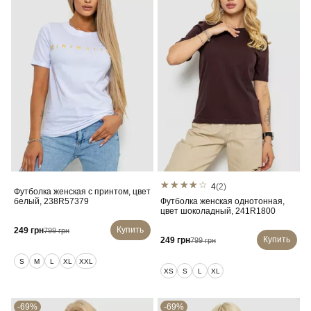
4
(2)
Футболка женская с принтом, цвет
белый, 238R57379
Футболка женская однотонная,
цвет шоколадный, 241R1800
Купить
249 грн
799 грн
Купить
249 грн
799 грн
S
M
L
XL
XXL
XS
S
L
XL
-69%
-69%