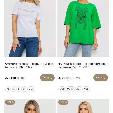
Футболка женская с принтом, цвет
Футболка женская с принтом, цвет
белый, 238R57399
зеленый, 244R3008
Купить
Купить
279 грн
419 грн
899 грн
1349 грн
S
M
L
XL
XXL
XXL
XXXL
4XL
5XL
-69%
-69%