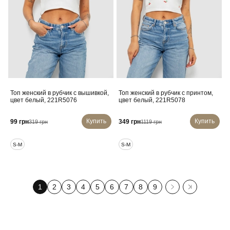
Топ женский в рубчик с вышивкой,
Топ женский в рубчик с принтом,
цвет белый, 221R5076
цвет белый, 221R5078
Купить
Купить
99 грн
349 грн
319 грн
1119 грн
S-M
S-M
1
2
3
4
5
6
7
8
9