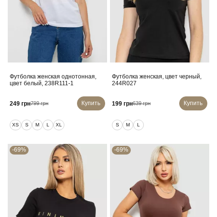
Футболка женская однотонная,
Футболка женская, цвет черный,
цвет белый, 238R111-1
244R027
Купить
Купить
249 грн
199 грн
799 грн
639 грн
XS
S
M
L
XL
S
M
L
-69%
-69%