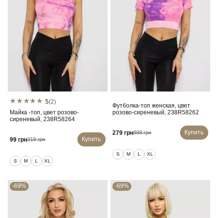
5
(2)
Футболка-топ женская, цвет
Майка -топ, цвет розово-
розово-сиреневый, 238R58262
сиреневый, 238R58264
Купить
279 грн
899 грн
Купить
99 грн
319 грн
S
M
L
XL
S
M
L
XL
-69%
-69%