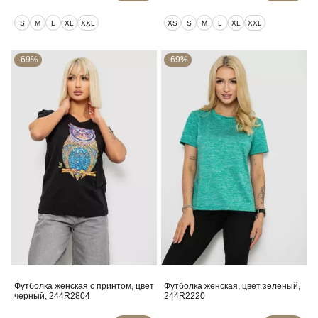
S
M
L
XL
XXL
XS
S
M
L
XL
XXL
-69%
-69%
Футболка женская с принтом, цвет
Футболка женская, цвет зеленый,
черный, 244R2804
244R2220