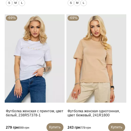
S
M
L
S
M
L
-69%
-69%
Футболка женская с принтом, цвет
Футболка женская однотонная,
белый, 238R57378-1
цвет бежевый, 241R1800
Купить
Купить
279 грн
243 грн
899 грн
779 грн