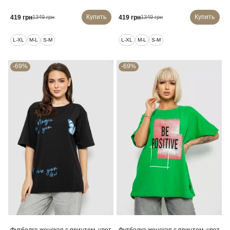
Купить
Купить
419 грн
419 грн
1349 грн
1349 грн
L-XL
M-L
S-M
L-XL
M-L
S-M
-69%
-69%