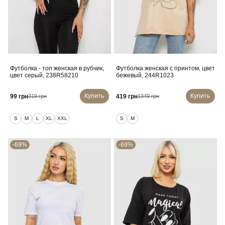
Футболка - топ женская в рубчик,
Футболка женская с принтом, цвет
цвет серый, 238R58210
бежевый, 244R1023
Купить
Купить
99 грн
419 грн
319 грн
1349 грн
S
M
L
XL
XXL
S
M
-69%
-69%