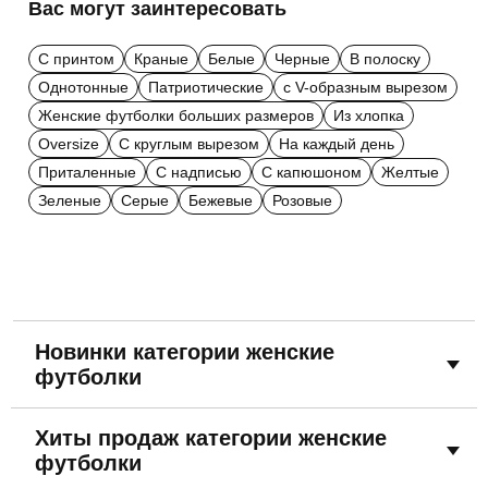
Вас могут заинтересовать
С принтом
Краные
Белые
Черные
В полоску
Однотонные
Патриотические
с V-образным вырезом
Женские футболки больших размеров
Из хлопка
Oversize
С круглым вырезом
На каждый день
Приталенные
С надписью
С капюшоном
Желтые
Зеленые
Серые
Бежевые
Розовые
Новинки категории женские
футболки
Хиты продаж категории женские
футболки