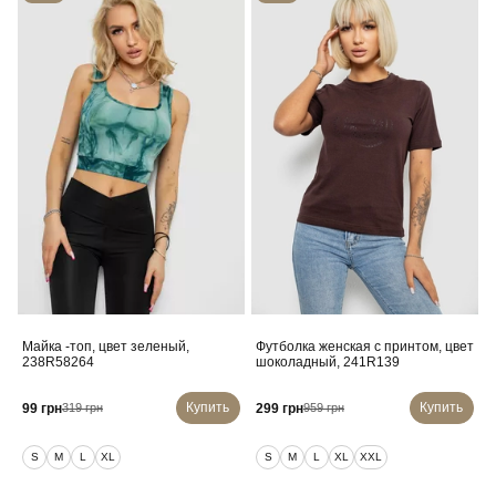
Майка -топ, цвет зеленый,
Футболка женская с принтом, цвет
238R58264
шоколадный, 241R139
Купить
Купить
99 грн
299 грн
319 грн
959 грн
S
M
L
XL
S
M
L
XL
XXL