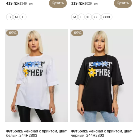
Купить
Купить
419 грн
319 грн
1349 грн
1029 грн
S
M
L
M
L
XL
XXL
XXXL
-69%
-69%
Футболка женская с принтом, цвет
Футболка женская с принтом, цвет
белый, 244R2803
черный, 244R2803