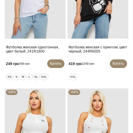
Футболка женская однотонная,
Футболка женская с принтом, цвет
цвет белый, 241R1800
черный, 244R6005
Купить
Купить
249 грн
419 грн
799 грн
1349 грн
XS
S
M
L
XL
XXL
XXL
-69%
-69%