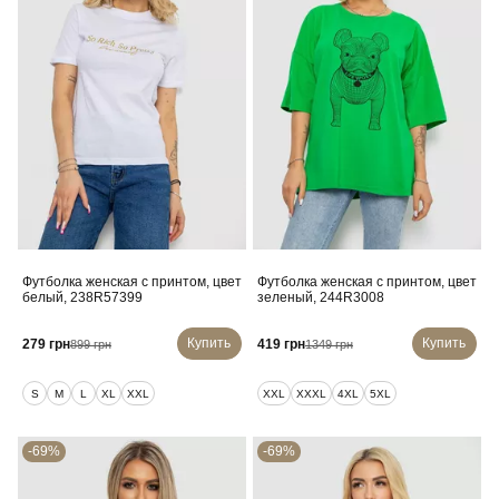
Футболка женская с принтом, цвет
Футболка женская с принтом, цвет
белый, 238R57399
зеленый, 244R3008
Купить
Купить
279 грн
419 грн
899 грн
1349 грн
S
M
L
XL
XXL
XXL
XXXL
4XL
5XL
-69%
-69%