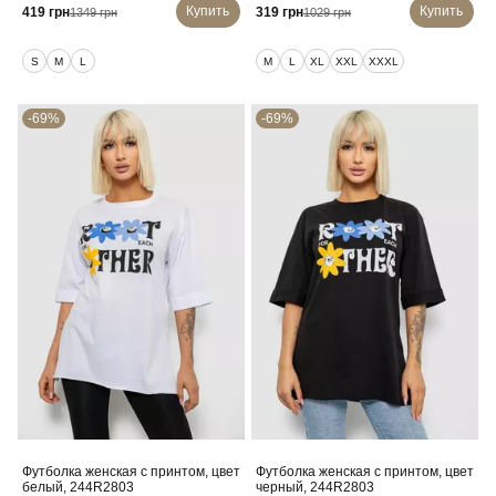
Купить
Купить
419 грн
319 грн
1349 грн
1029 грн
S
M
L
M
L
XL
XXL
XXXL
-69%
-69%
Футболка женская с принтом, цвет
Футболка женская с принтом, цвет
белый, 244R2803
черный, 244R2803