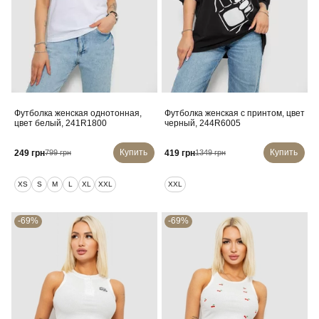
Футболка женская однотонная,
Футболка женская с принтом, цвет
цвет белый, 241R1800
черный, 244R6005
Купить
Купить
249 грн
419 грн
799 грн
1349 грн
XS
S
M
L
XL
XXL
XXL
-69%
-69%