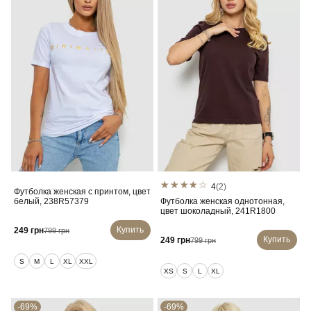
4
(2)
Футболка женская с принтом, цвет
белый, 238R57379
Футболка женская однотонная,
цвет шоколадный, 241R1800
Купить
249 грн
799 грн
Купить
249 грн
799 грн
S
M
L
XL
XXL
XS
S
L
XL
-69%
-69%