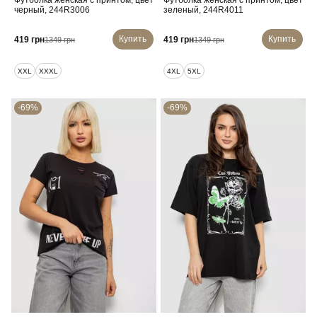
Футболка женская с принтом, цвет
Футболка женская с принтом, цвет
черный, 244R3006
зеленый, 244R4011
Купить
Купить
419 грн
419 грн
1349 грн
1349 грн
XXL
XXXL
4XL
5XL
-69%
-69%