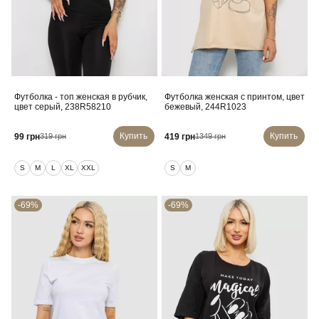
Футболка - топ женская в рубчик,
Футболка женская с принтом, цвет
цвет серый, 238R58210
бежевый, 244R1023
Купить
Купить
99 грн
419 грн
319 грн
1349 грн
S
M
L
XL
XXL
S
M
-69%
-69%