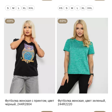
S
M
L
XL
XXL
XS
S
M
L
XL
XXL
-69%
-69%
Футболка женская с принтом, цвет
Футболка женская, цвет зеленый,
черный, 244R2804
244R2220