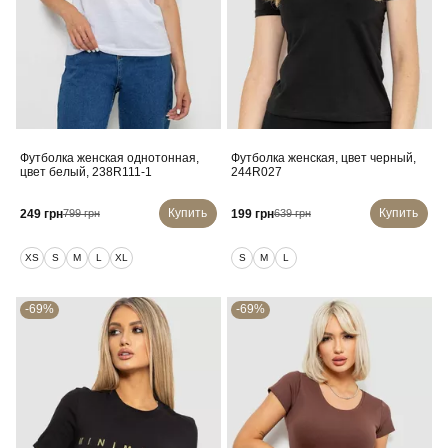
Футболка женская однотонная,
Футболка женская, цвет черный,
цвет белый, 238R111-1
244R027
Купить
Купить
249 грн
199 грн
799 грн
639 грн
XS
S
M
L
XL
S
M
L
-69%
-69%