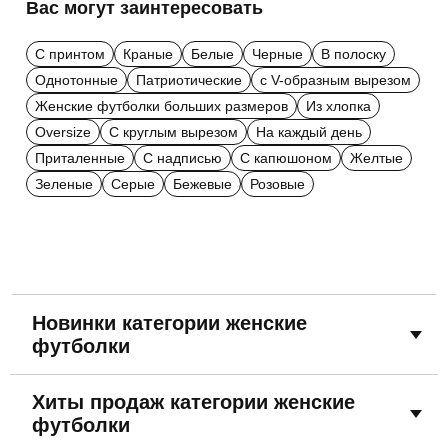
Вас могут заинтересовать
С принтом
Краные
Белые
Черные
В полоску
Однотонные
Патриотические
с V-образным вырезом
Женские футболки больших размеров
Из хлопка
Oversize
С круглым вырезом
На каждый день
Приталенные
С надписью
С капюшоном
Желтые
Зеленые
Серые
Бежевые
Розовые
Новинки категории женские
футболки
Хиты продаж категории женские
футболки