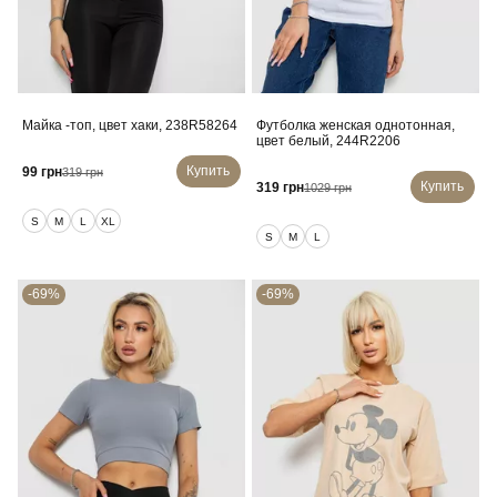
Майка -топ, цвет хаки, 238R58264
Футболка женская однотонная,
цвет белый, 244R2206
Купить
99 грн
319 грн
Купить
319 грн
1029 грн
S
M
L
XL
S
M
L
-69%
-69%