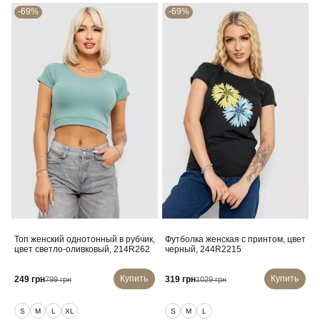
-69%
-69%
Топ женский однотонный в рубчик,
Футболка женская с принтом, цвет
цвет светло-оливковый, 214R262
черный, 244R2215
Купить
Купить
249 грн
319 грн
799 грн
1029 грн
S
M
L
XL
S
M
L