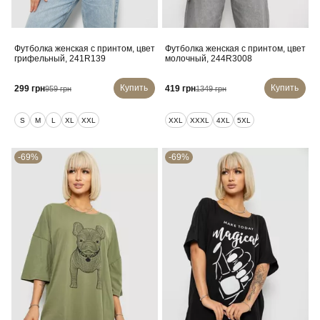
Футболка женская с принтом, цвет
Футболка женская с принтом, цвет
грифельный, 241R139
молочный, 244R3008
Купить
Купить
299 грн
419 грн
959 грн
1349 грн
S
M
L
XL
XXL
XXL
XXXL
4XL
5XL
-69%
-69%