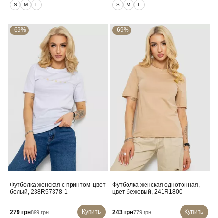
S
M
L
S
M
L
-69%
-69%
Футболка женская с принтом, цвет
Футболка женская однотонная,
белый, 238R57378-1
цвет бежевый, 241R1800
Купить
Купить
279 грн
243 грн
899 грн
779 грн