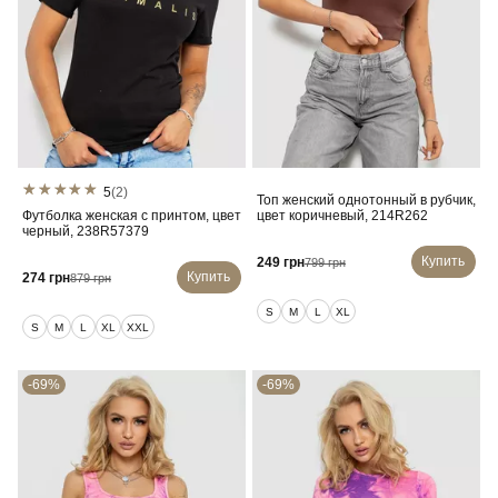
5
(2)
Топ женский однотонный в рубчик,
Футболка женская с принтом, цвет
цвет коричневый, 214R262
черный, 238R57379
Купить
249 грн
799 грн
Купить
274 грн
879 грн
S
M
L
XL
S
M
L
XL
XXL
-69%
-69%