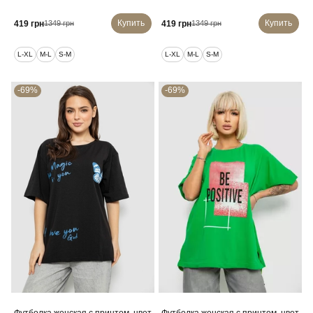
Купить
Купить
419 грн
419 грн
1349 грн
1349 грн
L-XL
M-L
S-M
L-XL
M-L
S-M
-69%
-69%