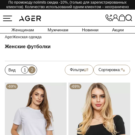
По промокоду nolimits скидка -10%, (только для зарегистрированных
клиентов). Количество использований одним клиентом – неограничено
Женщинам
Мужчинам
Новинки
Акции
Ager
Женская одежда
Женские футболки
Фільтри
Сортировка:
Вид
1
2
-69%
-69%