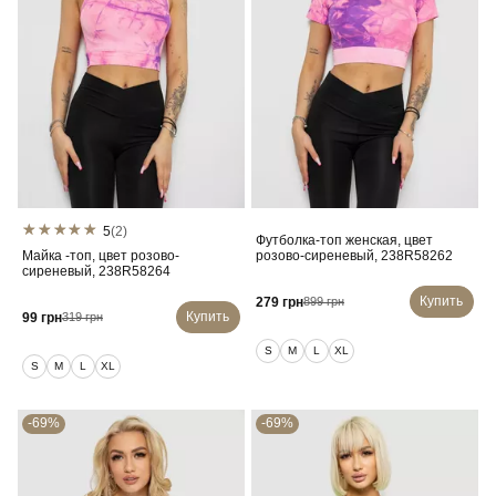
5
(2)
Футболка-топ женская, цвет
Майка -топ, цвет розово-
розово-сиреневый, 238R58262
сиреневый, 238R58264
Купить
279 грн
899 грн
Купить
99 грн
319 грн
S
M
L
XL
S
M
L
XL
-69%
-69%