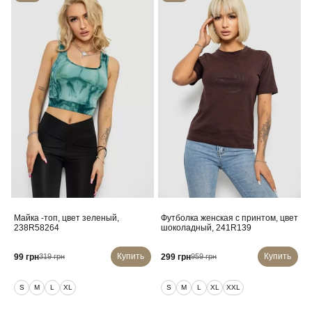
Майка -топ, цвет зеленый,
Футболка женская с принтом, цвет
238R58264
шоколадный, 241R139
Купить
Купить
99 грн
299 грн
319 грн
959 грн
S
M
L
XL
S
M
L
XL
XXL