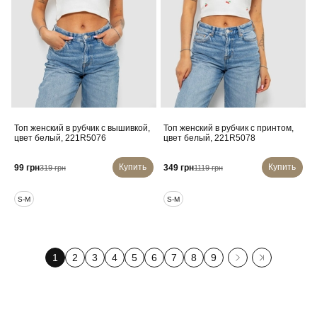
Топ женский в рубчик с вышивкой,
Топ женский в рубчик с принтом,
цвет белый, 221R5076
цвет белый, 221R5078
Купить
Купить
99 грн
349 грн
319 грн
1119 грн
S-M
S-M
1
2
3
4
5
6
7
8
9