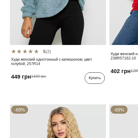
5
(2)
Худи женский н
238R57162-10
Худи женский однотонный с капюшоном, цвет
голубой, 257R14
402 грн
128
449 грн
1439 грн
Купить
-69%
-69%