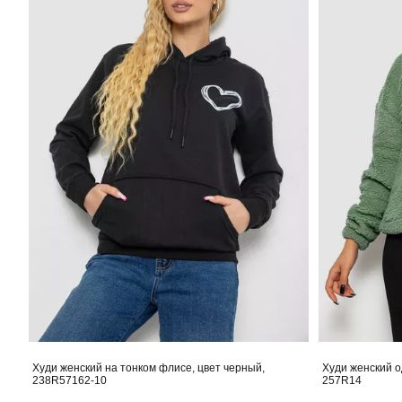
Худи женский на тонком флисе, цвет черный,
Худи женский о
238R57162-10
257R14