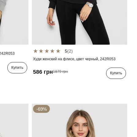
5
(2)
 242R053
Худи женский на флисе, цвет черный, 242R053
Купить
586 грн
1879 грн
Купить
-69%