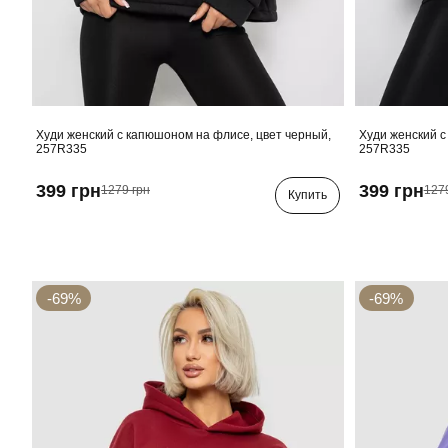
Худи женский с капюшоном на флисе, цвет черный,
Худи женский с
257R335
257R335
399 грн
399 грн
1279 грн
127
Купить
-69%
-69%