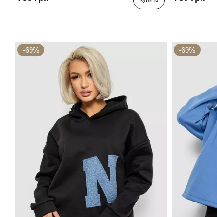
Купить
-69%
-69%