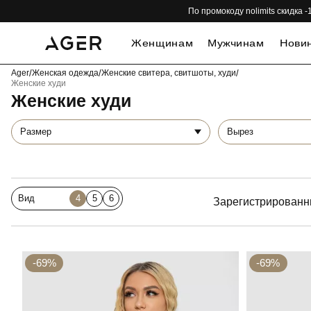
По промокоду nolimits скидка
Женщинам
Мужчинам
Нови
Ager
/
Женская одежда
/
Женские свитера, свитшоты, худи
/
Женские худи
Женские худи
Размер
Вырез
Вид
4
5
6
Зарегистрированн
-69%
-69%