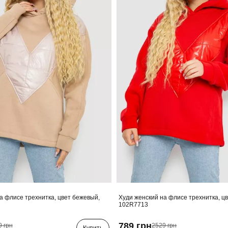
а флисе трехнитка, цвет бежевый,
Худи женский на флисе трехнитка, цв
102R7713
789 грн
9 грн
2529 грн