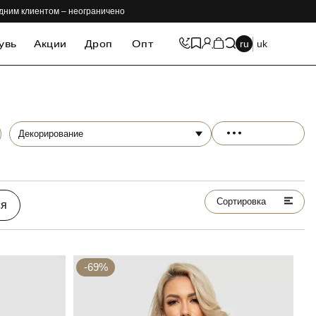
одним клиентом – неограничено
увь
Акции
Дроп
Опт
ru
uk
Декорирование
Сортировка
ся
-69%