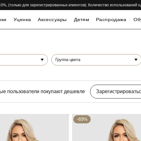
 -10%, (только для зарегистрированных клиентов). Количество использований 
нки
Уценка
Аксессуары
Детям
Распродажа
Об
Группа цвета
ые пользователи покупают дешевле
Зарегистрировать
-69%