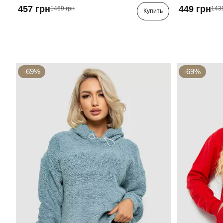
457 грн
449 грн
1469 грн
143
Купить
-69%
-69%