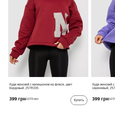
Худи женский с капюшоном на флисе, цвет
Худи женский с
бордовый, 257R335
сиреневый, 25
399 грн
399 грн
1279 грн
127
Купить