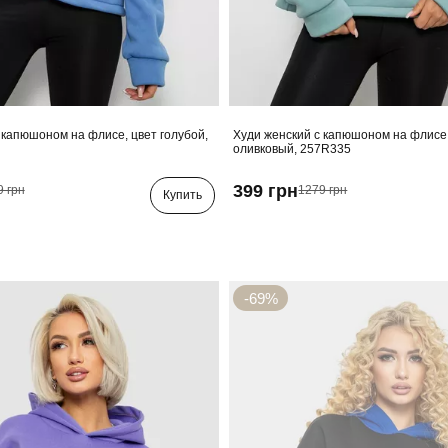
 капюшоном на флисе, цвет голубой,
Худи женский с капюшоном на флисе,
оливковый, 257R335
399 грн
9 грн
1279 грн
Купить
-69%