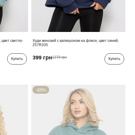
 цвет светло-
Худи женский с капюшоном на флисе, цвет синий,
257R335
399 грн
1279 грн
Купить
Купить
-69%