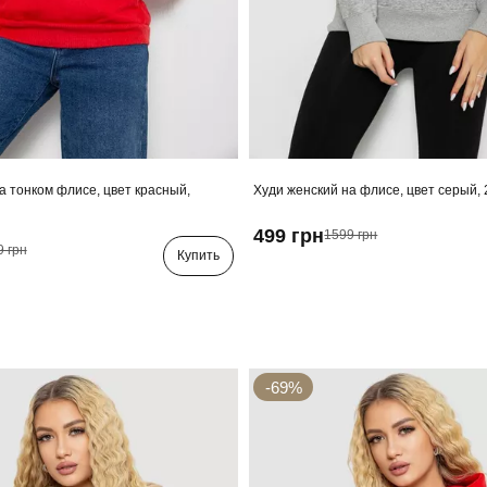
а тонком флисе, цвет красный,
Худи женский на флисе, цвет серый,
499 грн
1599 грн
9 грн
Купить
-69%