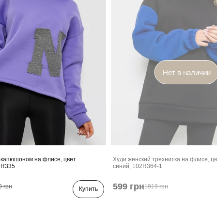
Нет в наличии
 капюшоном на флисе, цвет
Худи женский трехнитка на флисе, цв
7R335
синий, 102R364-1
599 грн
9 грн
1919 грн
Купить