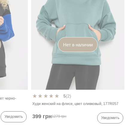
Нет в наличии
5
(2)
ет черно-
Худи женский на флисе, цвет оливковый, 177R057
399 грн
1279 грн
Уведомить
Уведомить