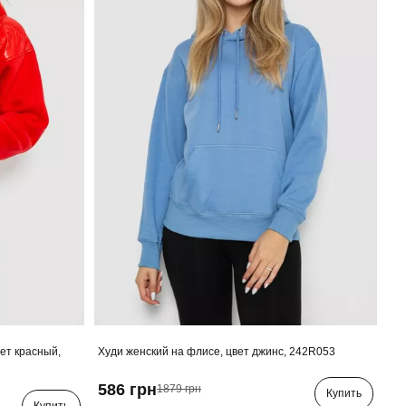
ет красный,
Худи женский на флисе, цвет джинс, 242R053
586 грн
1879 грн
Купить