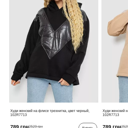
Худи женский на флисе трехнитка, цвет черный,
Худи женский н
102R7713
102R7713
789 грн
789 грн
2529 грн
252