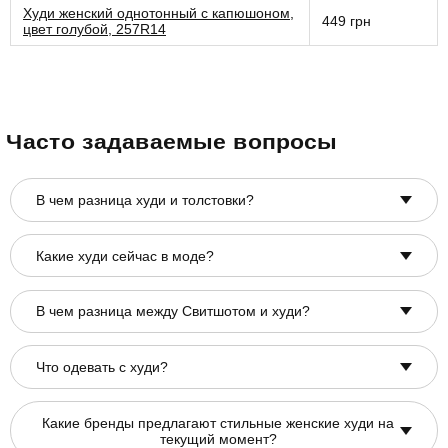
Худи женский однотонный с капюшоном,
449 грн
цвет голубой, 257R14
Часто задаваемые вопросы
В чем разница худи и толстовки?
Какие худи сейчас в моде?
В чем разница между Свитшотом и худи?
Что одевать с худи?
Какие бренды предлагают стильные женские худи на
текущий момент?