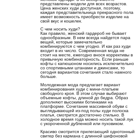
представлены модели для всех возрастов.
Цена женских худи доступная, поэтому,
каждая представительница прекрасного пола
имеет возможность приобрести изделие на
свой вкус и кошелек.
С чем носить худи?
Как правило, женский гардероб не бывает
однообразным. В нем всегда найдется пара
вещей, которые замечательно
комбинируются с чем угодно. И как раз худи
входит в их число. Современная мода не
стоит на месте, ежегодно внося коррективы в
привычную комбинаторность. Если раньше
кофты с капюшоном носились исключительно
со спортивными штанами и джинсами, то
сегодня вариантов сочетания стало намного
больше.
Молодежная мода предлагает вариант
комбинирования худи с мини-платьем
свободного кроя. В этом случае выбирают
объемные кофты, длиной до бедра. Образ
дополняют высокими ботинками на
платформе. Сочетание массивной обуви с
выглядывающей из-под полы худи полоска
платья, смотрится достаточно стильно. В
холодное время года можно носить такой лук
с укороченной дубленкой или пуховиком.
Красиво смотрится прилегающий однотонный
свитер без кармана с длинной шифоновой