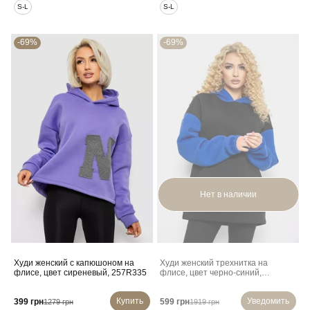
S-L
S-L
-69%
-69%
Нет в наличии
Худи женский с капюшоном на
Худи женский трехнитка на
флисе, цвет сиреневый, 257R335
флисе, цвет черно-синий,
102R364-1
Купить
Уведомить
399 грн
599 грн
1279 грн
1919 грн