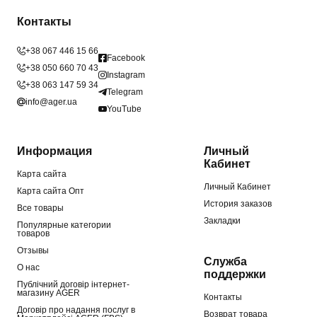
Контакты
+38 067 446 15 66
Facebook
+38 050 660 70 43
Instagram
+38 063 147 59 34
Telegram
info@ager.ua
YouTube
Информация
Личный
Кабинет
Карта сайта
Личный Кабинет
Карта сайта Опт
История заказов
Все товары
Закладки
Популярные категории
товаров
Отзывы
Служба
О нас
поддержки
Публічний договір інтернет-
магазину AGER
Контакты
Договір про надання послуг в
Возврат товара