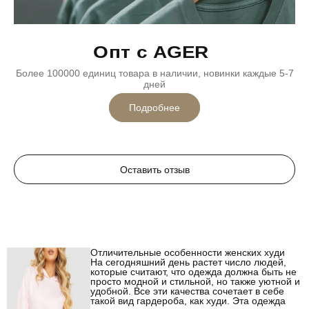
Опт с AGER
Более 100000 единиц товара в наличии, новинки каждые 5-7
дней
Подробнее
Оставить отзыв
Отличительные особенности женских худи
На сегодняшний день растет число людей,
которые считают, что одежда должна быть не
просто модной и стильной, но также уютной и
удобной. Все эти качества сочетает в себе
такой вид гардероба, как худи. Эта одежда