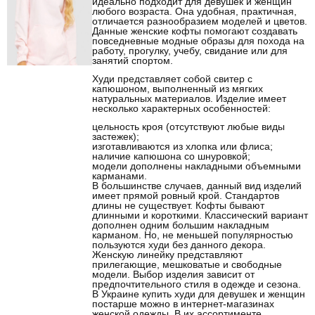
идеально подходит для девушек и женщин
любого возраста. Она удобная, практичная,
отличается разнообразием моделей и цветов.
Данные женские кофты помогают создавать
повседневные модные образы для похода на
работу, прогулку, учебу, свидание или для
занятий спортом.
Худи представляет собой свитер с
капюшоном, выполненный из мягких
натуральных материалов. Изделие имеет
несколько характерных особенностей:
цельность кроя (отсутствуют любые виды
застежек);
изготавливаются из хлопка или флиса;
наличие капюшона со шнуровкой;
модели дополнены накладными объемными
карманами.
В большинстве случаев, данный вид изделий
имеет прямой ровный крой. Стандартов
длины не существует. Кофты бывают
длинными и короткими. Классический вариант
дополнен одним большим накладным
карманом. Но, не меньшей популярностью
пользуются худи без данного декора.
Женскую линейку представляют
прилегающие, мешковатые и свободные
модели. Выбор изделия зависит от
предпочтительного стиля в одежде и сезона.
В Украине купить худи для девушек и женщин
постарше можно в интернет-магазинах
женской одежды. В их ассортименте