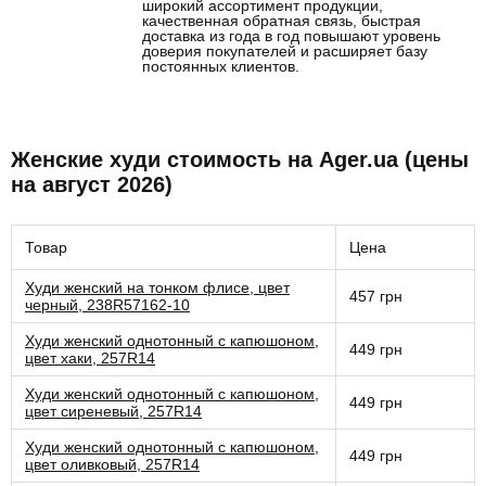
широкий ассортимент продукции,
качественная обратная связь, быстрая
доставка из года в год повышают уровень
доверия покупателей и расширяет базу
постоянных клиентов.
Женские худи стоимость на Ager.ua (цены
на август 2026)
Товар
Цена
Худи женский на тонком флисе, цвет
457 грн
черный, 238R57162-10
Худи женский однотонный с капюшоном,
449 грн
цвет хаки, 257R14
Худи женский однотонный с капюшоном,
449 грн
цвет сиреневый, 257R14
Худи женский однотонный с капюшоном,
449 грн
цвет оливковый, 257R14