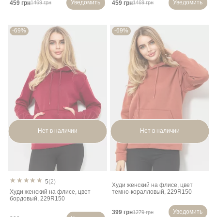
Уведомить
Уведомить
459 грн
459 грн
1469 грн
1469 грн
-69%
-69%
Нет в наличии
Нет в наличии
5
(2)
Худи женский на флисе, цвет
Худи женский на флисе, цвет
темно-коралловый, 229R150
бордовый, 229R150
Уведомить
399 грн
1279 грн