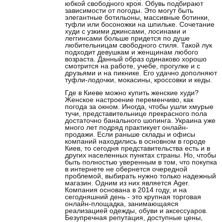
юбкой свободного кроя. Обувь подбирают
зависимости от погоды. Это могут быть
элегантные ботильоны, массивные ботинки,
туфли или босоножки на шпильке. Сочетание
худи с узкими джинсами, лосинами и
леггинсами больше придется по душе
любительницам свободного стиля. Такой лук
подходит девушкам и женщинам любого
возраста. Данный образ одинаково хорошо
смотрится на работе, учебе, прогулке и с
друзьями и на пикнике. Его удачно дополняют
туфли-лодочки, мокасины, кроссовки и кеды.
Где в Киеве можно купить женские худи?
Женское настроение переменчиво, как
погода за окном. Иногда, чтобы ушли хмурые
тучи, представительнице прекрасного пола
достаточно банального шопинга. Украина уже
много лет подряд практикует онлайн-
продажи. Если раньше склады и офисы
компаний находились в основном в городе
Киев, то сегодня представительства есть и в
других населенных пунктах страны. Но, чтобы
быть полностью уверенным в том, что покупка
в интернете не обернется очередной
проблемой, выбирать нужно только надежный
магазин. Одним из них является Ager.
Компания основана в 2014 году, и на
сегодняшний день - это крупная торговая
онлайн-площадка, занимающаяся
реализацией одежды, обуви и аксессуаров.
Безупречная репутация, доступные цены,