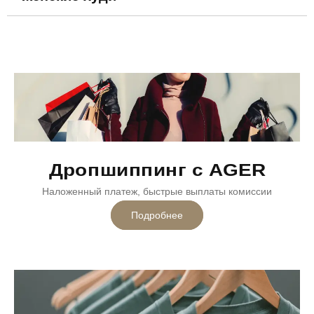
Дропшиппинг с AGER
Наложенный платеж, быстрые выплаты комиссии
Подробнее