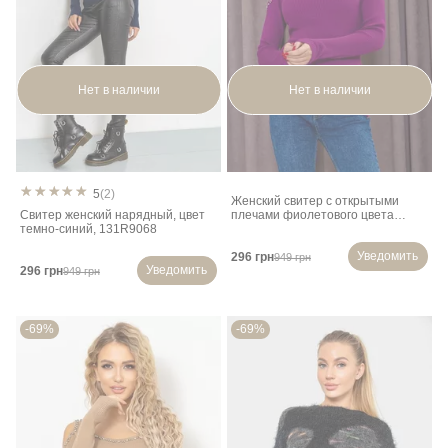
Нет в наличии
Нет в наличии
5
(2)
Женский свитер с открытыми
Свитер женский нарядный, цвет
плечами фиолетового цвета
темно-синий, 131R9068
131R9068
Уведомить
296 грн
949 грн
Уведомить
296 грн
949 грн
-69%
-69%