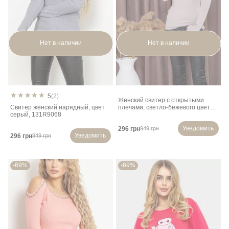
Нет в наличии
Нет в наличии
5
(2)
Женский свитер с открытыми
Свитер женский нарядный, цвет
плечами, светло-бежевого цвета,
серый, 131R9068
131R9068
Уведомить
296 грн
949 грн
Уведомить
296 грн
949 грн
-69%
-69%