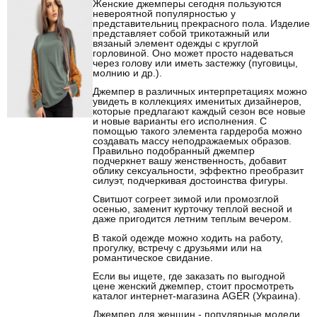
Женские джемперы сегодня пользуются
невероятной популярностью у
представительниц прекрасного пола. Изделие
представляет собой трикотажный или
вязаный элемент одежды с круглой
горловиной. Оно может просто надеваться
через голову или иметь застежку (пуговицы,
молнию и др.).
Джемпер в различных интерпретациях можно
увидеть в коллекциях именитых дизайнеров,
которые предлагают каждый сезон все новые
и новые варианты его исполнения. С
помощью такого элемента гардероба можно
создавать массу неподражаемых образов.
Правильно подобранный джемпер
подчеркнет вашу женственность, добавит
облику сексуальности, эффектно преобразит
силуэт, подчеркивая достоинства фигуры.
Свитшот согреет зимой или промозглой
осенью, заменит курточку теплой весной и
даже пригодится летним теплым вечером.
В такой одежде можно ходить на работу,
прогулку, встречу с друзьями или на
романтическое свидание.
Если вы ищете, где заказать по выгодной
цене женский джемпер, стоит просмотреть
каталог интернет-магазина AGER (Украина).
Джемпер для женщин - популярные модели