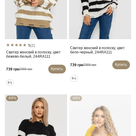
5
(2)
Свитер женский в полоску, цвет
Свитер женский в полоску, цвет
бело-черный, 244RA111
бежево-белый, 244RA111
Купить
739 грн
2369 грн
Купить
739 грн
2369 грн
S-L
S-L
-69%
-69%