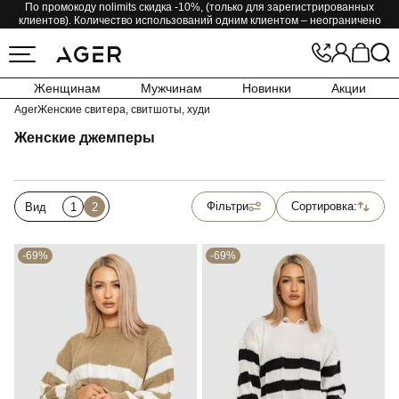
По промокоду nolimits скидка -10%, (только для зарегистрированных
клиентов). Количество использований одним клиентом – неограничено
Женщинам
Мужчинам
Новинки
Акции
Ager
Женские свитера, свитшоты, худи
Женские джемперы
Фільтри
Сортировка:
Вид
1
2
-69%
-69%