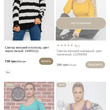
Нет в наличии
5
(2)
Свитер женский в полоску, цвет
черно-белый, 244RA111
Свитер женский нарядный, цвет
горчичный, 131R9068
Купить
739 грн
2369 грн
Уведомить
296 грн
949 грн
S-L
-69%
-69%