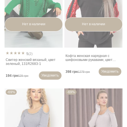
Нет в наличии
Нет в наличии
5
(2)
Кофта женская нарядная с
Свитер женский вязаный, цвет
шифоновыми рукавами, цвет
зеленый, 131R2683-1
черно-красный, 102R317
Уведомить
398 грн
1279 грн
Уведомить
194 грн
629 грн
-69%
-69%