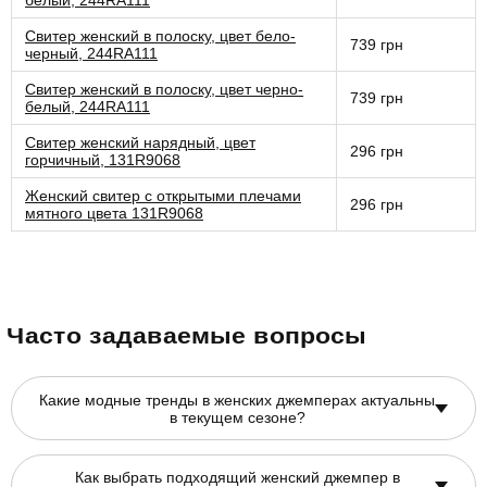
белый, 244RA111
Свитер женский в полоску, цвет бело-
739 грн
черный, 244RA111
Свитер женский в полоску, цвет черно-
739 грн
белый, 244RA111
Свитер женский нарядный, цвет
296 грн
горчичный, 131R9068
Женский свитер с открытыми плечами
296 грн
мятного цвета 131R9068
Часто задаваемые вопросы
Какие модные тренды в женских джемперах актуальны
в текущем сезоне?
Как выбрать подходящий женский джемпер в