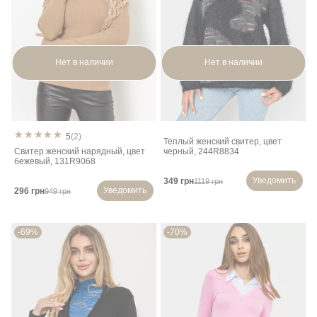
Нет в наличии
Нет в наличии
5
(2)
Теплый женский свитер, цвет
Свитер женский нарядный, цвет
черный, 244R8834
бежевый, 131R9068
Уведомить
349 грн
1119 грн
Уведомить
296 грн
949 грн
-69%
-70%