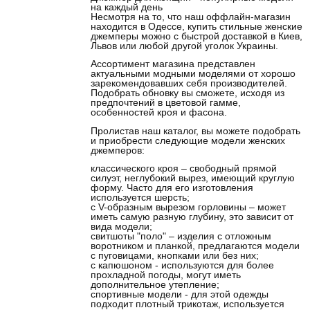
на каждый день
Несмотря на то, что наш оффлайн-магазин
находится в Одессе, купить стильные женские
джемперы можно с быстрой доставкой в Киев,
Львов или любой другой уголок Украины.
Ассортимент магазина представлен
актуальными модными моделями от хорошо
зарекомендовавших себя производителей.
Подобрать обновку вы сможете, исходя из
предпочтений в цветовой гамме,
особенностей кроя и фасона.
Пролистав наш каталог, вы можете подобрать
и приобрести следующие модели женских
джемперов:
классического кроя – свободный прямой
силуэт, неглубокий вырез, имеющий круглую
форму. Часто для его изготовления
используется шерсть;
с V-образным вырезом горловины – может
иметь самую разную глубину, это зависит от
вида модели;
свитшоты "поло" – изделия с отложным
воротником и планкой, предлагаются модели
с пуговицами, кнопками или без них;
с капюшоном - используются для более
прохладной погоды, могут иметь
дополнительное утепление;
спортивные модели - для этой одежды
подходит плотный трикотаж, используется