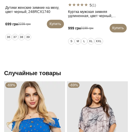
5
(1)
Дутики женские зимние на меху,
цвет черный, 248RCX1740
Куртка мужская зимняя
удлиненная, цвет черный,
241R2022-21
Купить
699 грн
2239 грн
Купить
999 грн
3199 грн
36
37
38
39
S
M
L
XL
XXL
Случайные товары
-69%
-69%