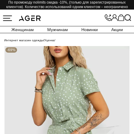
По промокоду nolimits скидка -10%, (только для зарегистрированных
клиентов). Количество использований одним клиентом – неограничено
Женщинам
Мужчинам
Новинки
Акции
Интернет магазин одежды
/
Уценка
/
-69%