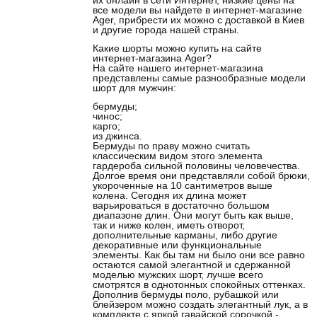
все модели вы найдете в интернет-магазине
Ager, прибрести их можно с доставкой в Киев
и другие города нашей страны.
Какие шорты можно купить на сайте
интернет-магазина Ager?
На сайте нашего интернет-магазина
представлены самые разнообразные модели
шорт для мужчин:
бермуды;
чинос;
карго;
из джинса.
Бермуды по праву можно считать
классическим видом этого элемента
гардероба сильной половины человечества.
Долгое время они представляли собой брюки,
укороченные на 10 сантиметров выше
колена. Сегодня их длина может
варьироваться в достаточно большом
диапазоне длин. Они могут быть как выше,
так и ниже колен, иметь отворот,
дополнительные карманы, либо другие
декоративные или функциональные
элементы. Как бы там ни было они все равно
остаются самой элегантной и сдержанной
моделью мужских шорт, лучше всего
смотрятся в однотонных спокойных оттенках.
Дополнив бермуды поло, рубашкой или
блейзером можно создать элегантный лук, а в
комплекте с яркой гавайской сорочкой -