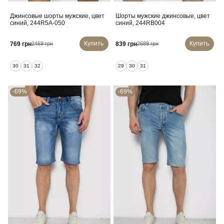
Джинсовые шорты мужские, цвет
Шорты мужские джинсовые, цвет
синий, 244R5A-050
синий, 244RB004
Купить
Купить
769 грн
839 грн
2469 грн
2689 грн
30
31
32
29
30
31
-69%
-69%