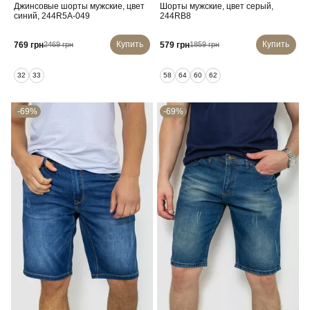
Джинсовые шорты мужские, цвет
Шорты мужские, цвет серый,
синий, 244R5A-049
244RB8
Купить
Купить
769 грн
579 грн
2469 грн
1859 грн
32
33
58
64
60
62
-69%
-69%