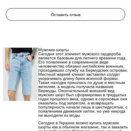
Оставить отзыв
Мужские шорты
Сегодня этот элемент мужского гардероба
является базовым для летнего времени года.
Его появлению в современном виде
человечество обязано английским военным,
проходивших службу на Бермудских островах.
Местный жаркий климат заставлял солдат
укорачивать длину брюк военной формы.
Такая находка пришлась по душе и местным
жителям, а модель получила название
Бермуды. Окончательный внешний вид
мужских шорт был сформирован в тридцатых
годах прошлого века, однако в сороковые они
оказались под запретом, а возвращать
популярность начали лишь в шестидесятые, с
появлением движения хиппи, но уже никогда
не выходили из моды.
Сегодня в Украине можно купить мужские
шорты как в обычном магазине, так и заказать
их онлайн в сети Интернет, низкие цены на