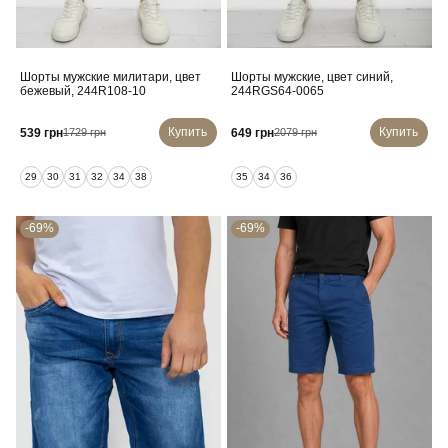
Шорты мужские милитари, цвет
Шорты мужские, цвет синий,
бежевый, 244R108-10
244RGS64-0065
Купить
Купить
539 грн
649 грн
1729 грн
2079 грн
29
30
31
32
34
38
35
34
36
-69%
-69%