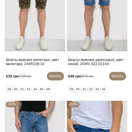
Шорты мужские милитари, цвет
Шорты мужские джинсовые, цвет
милитари, 244R108-10
синий, 244RLS22-0214X
Купить
Купить
539 грн
649 грн
1729 грн
2079 грн
29
30
31
32
34
36
38
29
30
31
32
33
34
-69%
-69%