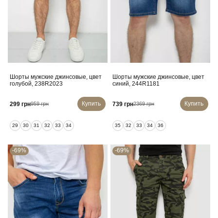
Шорты мужские джинсовые, цвет
Шорты мужские джинсовые, цвет
голубой, 238R2023
синий, 244R1181
Купить
Купить
299 грн
739 грн
959 грн
2369 грн
29
30
31
32
33
34
35
32
33
34
36
-69%
-69%