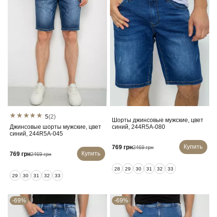
5
(2)
Шорты джинсовые мужские, цвет
Джинсовые шорты мужские, цвет
синий, 244R5A-080
синий, 244R5A-045
Купить
769 грн
2469 грн
Купить
769 грн
2469 грн
28
29
30
31
32
33
29
30
31
32
33
-69%
-69%