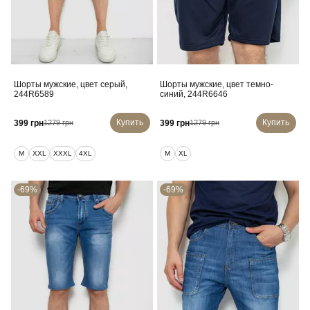
Шорты мужские, цвет серый,
Шорты мужские, цвет темно-
244R6589
синий, 244R6646
Купить
Купить
399 грн
399 грн
1279 грн
1279 грн
M
XXL
XXXL
4XL
M
XL
-69%
-69%