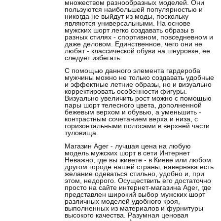
множеством разнообразных моделей. Они
пользуются наибольшей популярностью и
никогда не выйдут из моды, поскольку
являются универсальными. На основе
мужских шорт легко создавать образы в
разных стилях - спортивном, повседневном и
даже деловом. Единственное, чего они не
любят - классической обуви на шнуровке, ее
следует избегать.
С помощью данного элемента гардероба
мужчины можно не только создавать удобные
и эффектные летние образы, но и визуально
корректировать особенности фигуры.
Визуально увеличить рост можно с помощью
пары шорт телесного цвета, дополненной
бежевым верхом и обувью, а уменьшить -
контрастным сочетанием верха и низа, с
горизонтальными полосами в верхней части
туловища.
Магазин Ager - лучшая цена на любую
модель мужских шорт в сети Интернет
Неважно, где вы живете - в Киеве или любом
другом городе нашей страны, наверняка есть
желание одеваться стильно, удобно и, при
этом, недорого. Осуществить его достаточно
просто на сайте интернет-магазина Ager, где
представлен широкий выбор мужских шорт
различных моделей удобного кроя,
выполненных из материалов и фурнитуры
высокого качества. Разумная ценовая