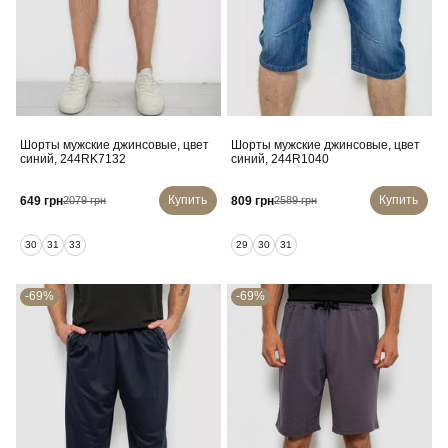
Шорты мужские джинсовые, цвет
Шорты мужские джинсовые, цвет
синий, 244RK7132
синий, 244R1040
Купить
Купить
649 грн
809 грн
2079 грн
2589 грн
30
31
33
29
30
31
-69%
-69%