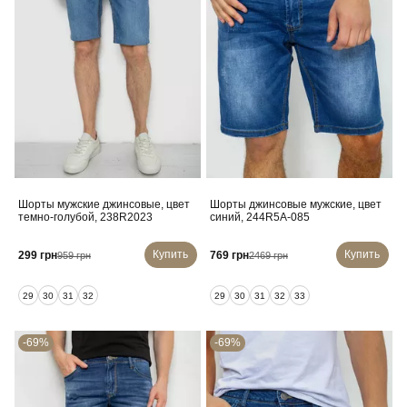
Шорты мужские джинсовые, цвет
Шорты джинсовые мужские, цвет
темно-голубой, 238R2023
синий, 244R5A-085
Купить
Купить
299 грн
769 грн
959 грн
2469 грн
29
30
31
32
29
30
31
32
33
-69%
-69%