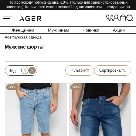
По промокоду nolimits скидка -10%, (только для зарегистрированных
клиентов). Количество использований одним клиентом – неограничено
Женщинам
Мужчинам
Новинки
Акции
Ager
Мужская одежда
Мужские шорты
Фільтри
Сортировка:
Вид
1
2
-69%
-69%