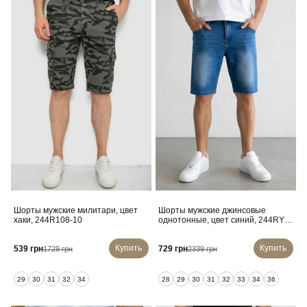
Шорты мужские милитари, цвет
Шорты мужские джинсовые
хаки, 244R108-10
однотонные, цвет синий, 244RY-
7003
Купить
Купить
539 грн
729 грн
1729 грн
2339 грн
29
30
31
32
34
28
29
30
31
32
33
34
36