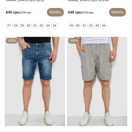
синий, 244RLS22-0211
синий, 244RLS22-0213X
Купить
Купить
649 грн
649 грн
2079 грн
2079 грн
27
28
29
30
31
32
33
34
29
30
31
32
33
34
-69%
-69%