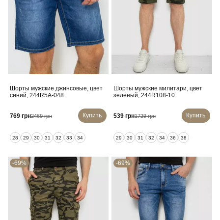
Шорты мужские джинсовые, цвет
Шорты мужские милитари, цвет
синий, 244R5A-048
зеленый, 244R108-10
Купить
Купить
769 грн
539 грн
2469 грн
1729 грн
28
29
30
31
32
33
34
29
30
31
32
34
36
38
-69%
-69%