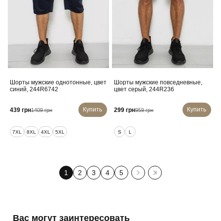
Шорты мужские однотонные, цвет
Шорты мужские повседневные,
синий, 244R6742
цвет серый, 244R236
Купить
Купить
439 грн
299 грн
1409 грн
959 грн
7XL
8XL
4XL
5XL
S
L
1
2
3
4
5
Вас могут заинтересовать