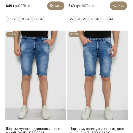
Купить
Купить
649 грн
649 грн
2079 грн
2079 грн
27
28
29
30
31
33
27
28
29
30
31
32
33
-69%
-69%
Шорты мужские джинсовые, цвет
Шорты мужские джинсовые, цвет