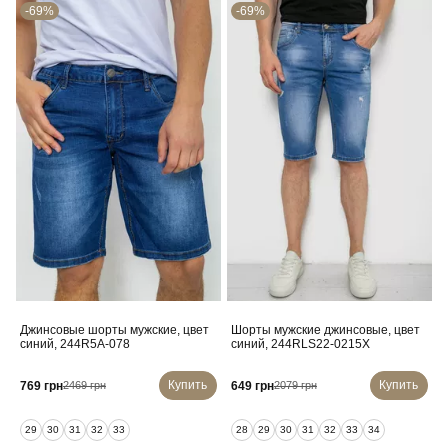
-69%
-69%
Джинсовые шорты мужские, цвет
Шорты мужские джинсовые, цвет
синий, 244R5A-078
синий, 244RLS22-0215X
Купить
Купить
769 грн
649 грн
2469 грн
2079 грн
29
30
31
32
33
28
29
30
31
32
33
34