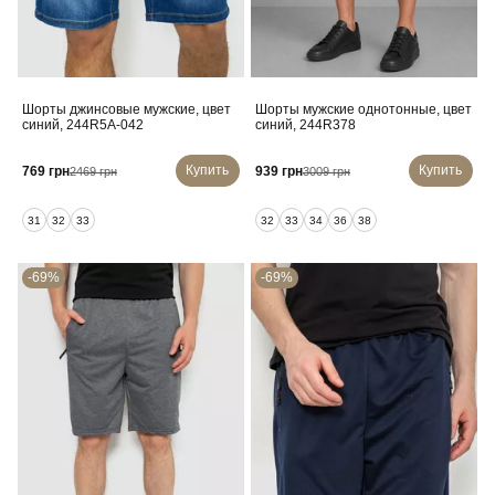
Шорты джинсовые мужские, цвет
Шорты мужские однотонные, цвет
синий, 244R5A-042
синий, 244R378
Купить
Купить
769 грн
939 грн
2469 грн
3009 грн
31
32
33
32
33
34
36
38
-69%
-69%