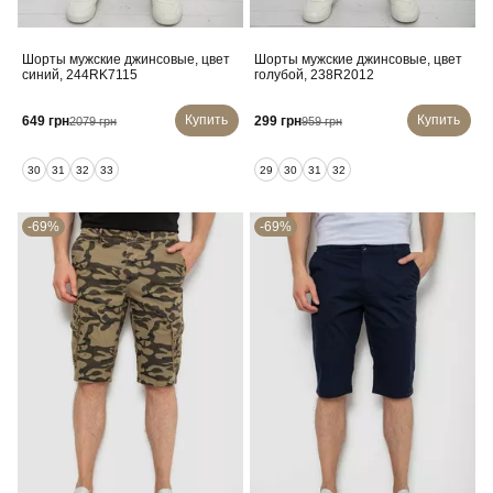
Шорты мужские джинсовые, цвет
Шорты мужские джинсовые, цвет
синий, 244RK7115
голубой, 238R2012
Купить
Купить
649 грн
299 грн
2079 грн
959 грн
30
31
32
33
29
30
31
32
-69%
-69%