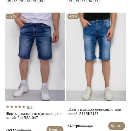
35
36
37
38
39
40
32
33
34
36
38
-69%
-69%
5
(2)
Шорты мужские джинсовые, цвет
Шорты джинсовые мужские, цвет
синий, 244RK7137
синий, 244R5A-047
Купить
649 грн
2079 грн
Купить
769 грн
2469 грн