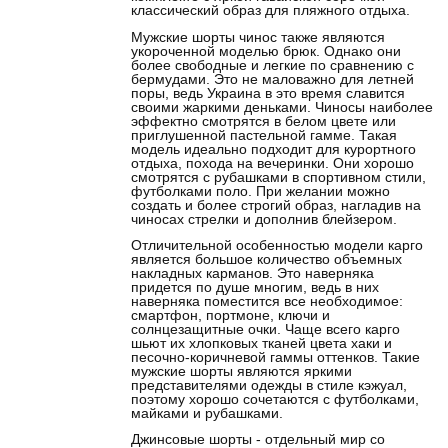
классический образ для пляжного отдыха.
Мужские шорты чинос также являются
укороченной моделью брюк. Однако они
более свободные и легкие по сравнению с
бермудами. Это не маловажно для летней
поры, ведь Украина в это время славится
своими жаркими деньками. Чиносы наиболее
эффектно смотрятся в белом цвете или
приглушенной пастельной гамме. Такая
модель идеально подходит для курортного
отдыха, похода на вечеринки. Они хорошо
смотрятся с рубашками в спортивном стили,
футболками поло. При желании можно
создать и более строгий образ, нагладив на
чиносах стрелки и дополнив блейзером.
Отличительной особенностью модели карго
является большое количество объемных
накладных карманов. Это наверняка
придется по душе многим, ведь в них
наверняка поместится все необходимое:
смартфон, портмоне, ключи и
солнцезащитные очки. Чаще всего карго
шьют их хлопковых тканей цвета хаки и
песочно-коричневой гаммы оттенков. Такие
мужские шорты являются яркими
представителями одежды в стиле кэжуал,
поэтому хорошо сочетаются с футболками,
майками и рубашками.
Джинсовые шорты - отдельный мир со