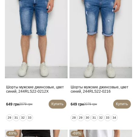
Шорты мужские джинсовые, цвет
Шорты мужские джинсовые, цвет
синий, 244RLS22-0212X
синий, 244RLS22-0216
Купить
Купить
649 грн
649 грн
2079 грн
2079 грн
29
31
32
33
28
29
30
31
32
33
34
-69%
-69%