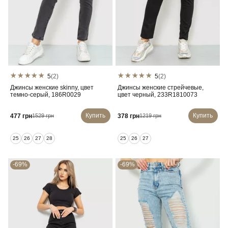
5
(2)
5
(2)
Джинсы женские skinny, цвет
Джинсы женские стрейчевые,
темно-серый, 186R0029
цвет черный, 233R1810073
Купить
Купить
477 грн
378 грн
1529 грн
1219 грн
25
26
27
28
25
26
27
-69%
-69%