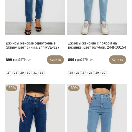
Джинсы женские однотонные
Джинсы женские с поясом на
Skinny, цвет синий, 244RVE-827
резинке, цвет голубой, 244R00154
Купить
Купить
899 грн
899 грн
2879 грн
2879 грн
27
28
29
30
31
32
25
26
27
28
29
30
-69%
-69%