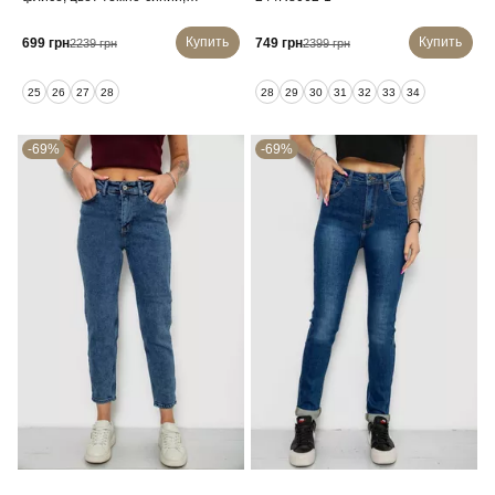
244RS026
Купить
Купить
699 грн
749 грн
2239 грн
2399 грн
25
26
27
28
28
29
30
31
32
33
34
-69%
-69%