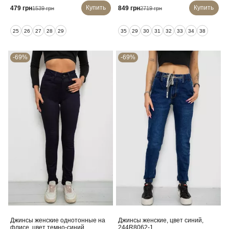
Купить
Купить
479 грн
849 грн
1539 грн
2719 грн
25
26
27
28
29
35
29
30
31
32
33
34
38
-69%
-69%
Джинсы женские однотонные на
Джинсы женские, цвет синий,
флисе, цвет темно-синий,
244R8062-1