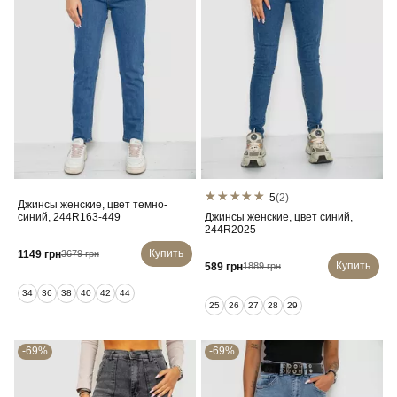
5
(2)
Джинсы женские, цвет темно-
синий, 244R163-449
Джинсы женские, цвет синий,
244R2025
Купить
1149 грн
3679 грн
Купить
589 грн
1889 грн
34
36
38
40
42
44
25
26
27
28
29
-69%
-69%