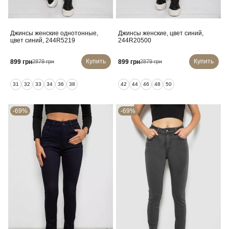
Джинсы женские однотонные,
Джинсы женские, цвет синий,
цвет синий, 244R5219
244R20500
Купить
Купить
899 грн
899 грн
2879 грн
2879 грн
31
32
33
34
36
38
42
44
46
48
50
-69%
-69%