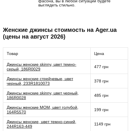
фасона, вы в любой ситуации будете
выглядеть стильно.
Женские джинсы стоимость на Ager.ua
(цены на август 2026)
Товар
Цена
Джинсы женские skinny, цвет темно-
477 грн
серый, 186R0029
Джинсы женские стрейчевые, цвет
378 грн
черный, 233R1810073
Джинсы женские skinny, цвет черный,
485 грн
186R0028
Джинсы женские MOM, цвет голубой,
199 грн
164R5570
Джинсы женские, цвет темно-синий,
1149 грн
244R163-449