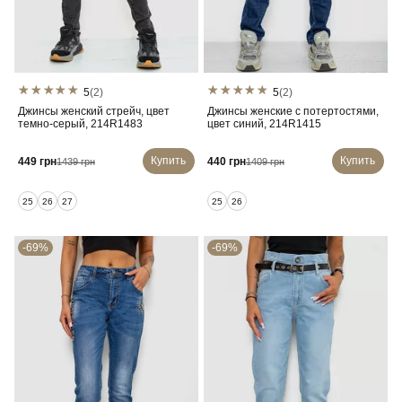
5
(2)
5
(2)
Джинсы женский стрейч, цвет
Джинсы женские с потертостями,
темно-серый, 214R1483
цвет синий, 214R1415
Купить
Купить
449 грн
440 грн
1439 грн
1409 грн
25
26
27
25
26
-69%
-69%