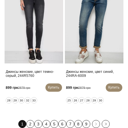
Джинсы женские, цвет темно-
Джинсы женские, цвет синий,
серый, 244R5760
244RA-6009
Купить
Купить
899 грн
899 грн
2879 грн
2879 грн
28
29
30
32
33
25
26
27
28
29
30
1
2
3
4
5
6
7
8
9