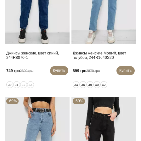
Джинсы женские, цвет синий,
Джинсы женские Mom-fit, цвет
244R8070-1
голубой, 244R1640S20
Купить
Купить
749 грн
899 грн
2399 грн
2879 грн
30
31
32
33
34
36
38
40
42
-69%
-69%