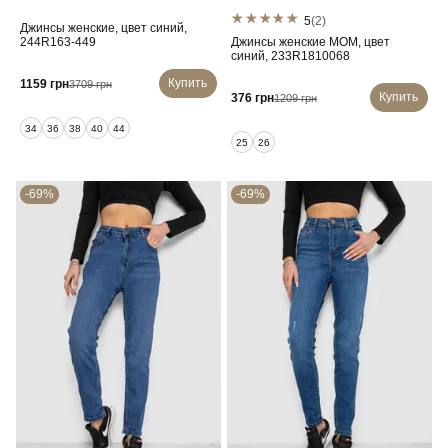
5
(2)
Джинсы женские, цвет синий,
244R163-449
Джинсы женские MOM, цвет
синий, 233R1810068
Купить
1159 грн
3709 грн
Купить
376 грн
1209 грн
34
36
38
40
44
25
26
-69%
-69%