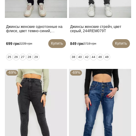
Джинсы женские однотонные на
Джинсы женские стрейч, цвет
флисе, цвет темно-синий,
серый, 244REM079T
244RS021
Купить
Купить
699 грн
849 грн
2239 грн
2719 грн
25
26
27
28
29
38
40
42
44
46
48
-69%
-69%