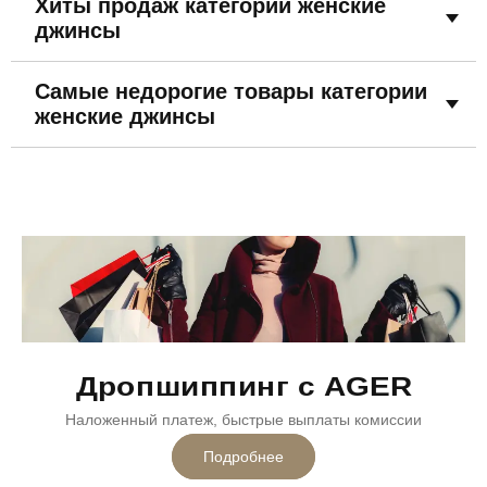
Хиты продаж категории женские
34 размер
36 размер
38 размер
40 размер
джинсы
42 размер
На флисе
Двухцветные
Турция
Самые недорогие товары категории
женские джинсы
Дропшиппинг с AGER
Наложенный платеж, быстрые выплаты комиссии
Подробнее