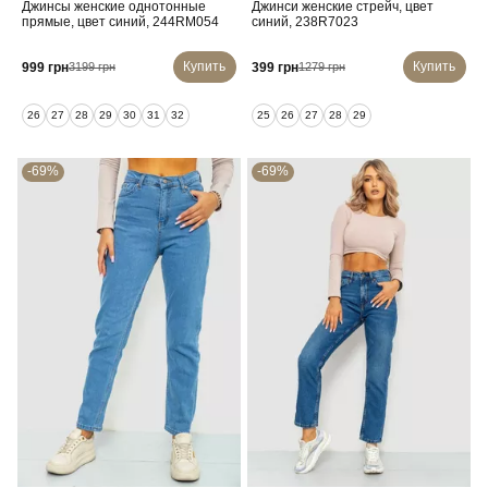
Джинсы женские однотонные
Джинси женские стрейч, цвет
прямые, цвет синий, 244RM054
синий, 238R7023
Купить
Купить
999 грн
399 грн
3199 грн
1279 грн
26
27
28
29
30
31
32
25
26
27
28
29
-69%
-69%