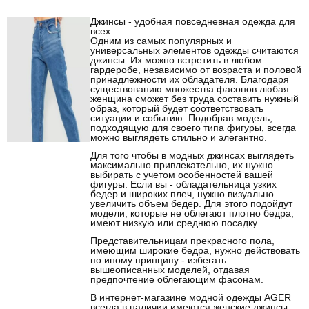
Джинсы - удобная повседневная одежда для
всех
Одним из самых популярных и
универсальных элементов одежды считаются
джинсы. Их можно встретить в любом
гардеробе, независимо от возраста и половой
принадлежности их обладателя. Благодаря
существованию множества фасонов любая
женщина сможет без труда составить нужный
образ, который будет соответствовать
ситуации и событию. Подобрав модель,
подходящую для своего типа фигуры, всегда
можно выглядеть стильно и элегантно.
Для того чтобы в модных джинсах выглядеть
максимально привлекательно, их нужно
выбирать с учетом особенностей вашей
фигуры. Если вы - обладательница узких
бедер и широких плеч, нужно визуально
увеличить объем бедер. Для этого подойдут
модели, которые не облегают плотно бедра,
имеют низкую или среднюю посадку.
Представительницам прекрасного пола,
имеющим широкие бедра, нужно действовать
по иному принципу - избегать
вышеописанных моделей, отдавая
предпочтение облегающим фасонам.
В интернет-магазине модной одежды AGER
всегда в наличии имеются женские джинсы