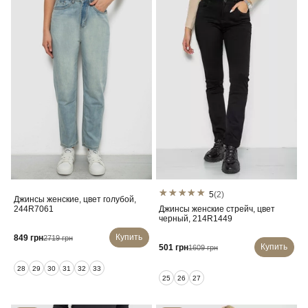
5
(2)
Джинсы женские, цвет голубой,
244R7061
Джинсы женские стрейч, цвет
черный, 214R1449
Купить
849 грн
2719 грн
Купить
501 грн
1609 грн
28
29
30
31
32
33
25
26
27