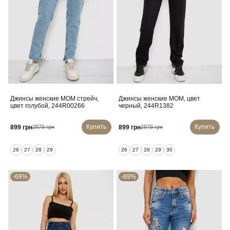
Джинсы женские MOM стрейч,
Джинсы женские MOM, цвет
цвет голубой, 244R00266
черный, 244R1382
Купить
Купить
899 грн
899 грн
2879 грн
2879 грн
26
27
28
29
26
27
28
29
30
-69%
-69%