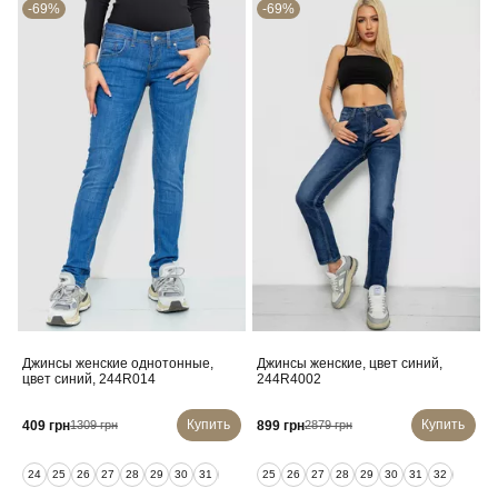
-69%
-69%
Джинсы женские однотонные,
Джинсы женские, цвет синий,
цвет синий, 244R014
244R4002
Купить
Купить
409 грн
899 грн
1309 грн
2879 грн
24
25
26
27
28
29
30
31
32
25
26
27
28
29
30
31
32
33
34