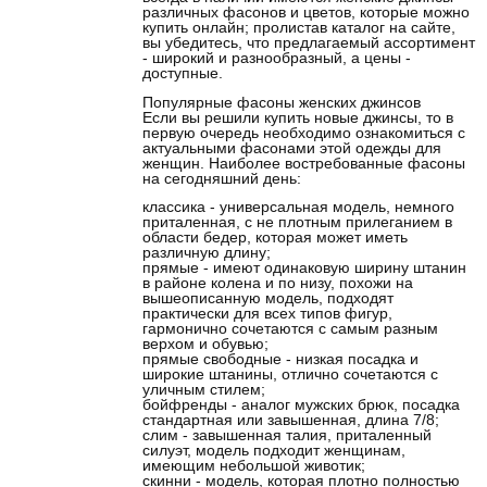
различных фасонов и цветов, которые можно
купить онлайн; пролистав каталог на сайте,
вы убедитесь, что предлагаемый ассортимент
- широкий и разнообразный, а цены -
доступные.
Популярные фасоны женских джинсов
Если вы решили купить новые джинсы, то в
первую очередь необходимо ознакомиться с
актуальными фасонами этой одежды для
женщин. Наиболее востребованные фасоны
на сегодняшний день:
классика - универсальная модель, немного
приталенная, с не плотным прилеганием в
области бедер, которая может иметь
различную длину;
прямые - имеют одинаковую ширину штанин
в районе колена и по низу, похожи на
вышеописанную модель, подходят
практически для всех типов фигур,
гармонично сочетаются с самым разным
верхом и обувью;
прямые свободные - низкая посадка и
широкие штанины, отлично сочетаются с
уличным стилем;
бойфренды - аналог мужских брюк, посадка
стандартная или завышенная, длина 7/8;
слим - завышенная талия, приталенный
силуэт, модель подходит женщинам,
имеющим небольшой животик;
скинни - модель, которая плотно полностью