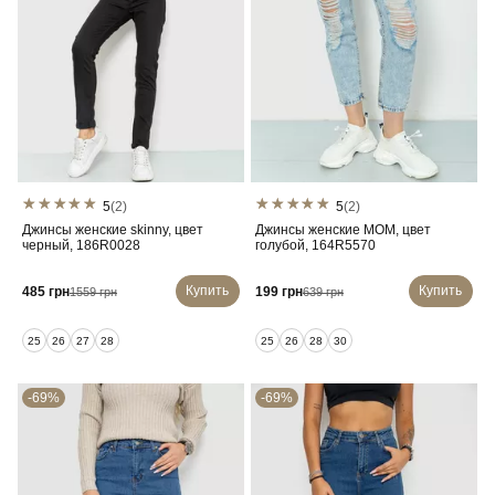
5
(2)
5
(2)
Джинсы женские skinny, цвет
Джинсы женские MOM, цвет
черный, 186R0028
голубой, 164R5570
Купить
Купить
485 грн
199 грн
1559 грн
639 грн
25
26
27
28
25
26
28
30
-69%
-69%