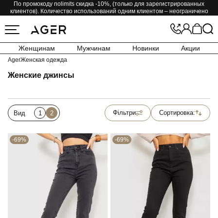
По промокоду nolimits скидка -10%, (только для зарегистрированных
клиентов). Количество использований одним клиентом – неограничено
Женщинам
Мужчинам
Новинки
Акции
Ager
Женская одежда
Женские джинсы
Фільтри
Сортировка:
Вид
1
2
-69%
-69%