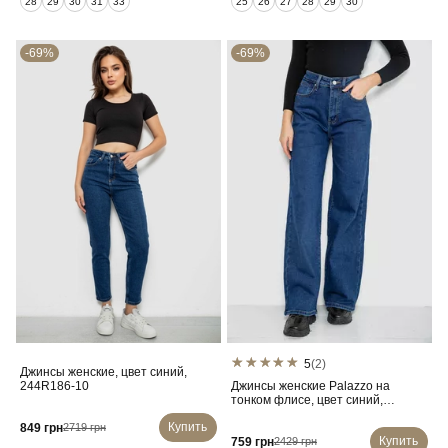
28
29
30
31
33
25
26
27
28
29
30
-69%
-69%
5
(2)
Джинсы женские, цвет синий,
244R186-10
Джинсы женские Palazzo на
тонком флисе, цвет синий,
207RV233-6
Купить
849 грн
2719 грн
Купить
759 грн
2429 грн