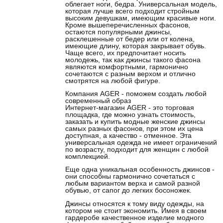
облегает ноги, бедра. Универсальная модель,
которая лучше всего подходит стройным
высоким девушкам, имеющим красивые ноги.
Кроме вышеперечисленных фасонов,
остаются популярными джинсы,
расклешенные от бедер или от колена,
имеющие длину, которая закрывает обувь.
Чаще всего, их предпочитает носить
молодежь, так как джинсы такого фасона
являются комфортными, гармонично
сочетаются с разным верхом и отлично
смотрятся на любой фигуре.
Компания AGER - поможем создать любой
современный образ
Интернет-магазин AGER - это торговая
площадка, где можно узнать стоимость,
заказать и купить модные женские джинсы
самых разных фасонов, при этом их цена
доступная, а качество - отменное. Эта
универсальная одежда не имеет ограничений
по возрасту, подходит для женщин с любой
комплекцией.
Еще одна уникальная особенность джинсов -
они способны гармонично сочетаться с
любым вариантом верха и самой разной
обувью, от сапог до легких босоножек.
Джинсы относятся к тому виду одежды, на
котором не стоит экономить. Имея в своем
гардеробе качественное изделие модного