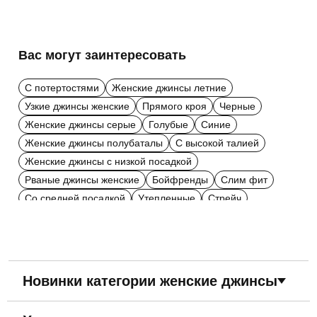
Вас могут заинтересовать
С потертостями
Женские джинсы летние
Узкие джинсы женские
Прямого кроя
Черные
Женские джинсы серые
Голубые
Синие
Женские джинсы полубаталы
С высокой талией
Женские джинсы с низкой посадкой
Рваные джинсы женские
Бойфренды
Слим фит
Со средней посадкой
Утепленные
Стрейч
Из хлопка
МОМ
Regular Fit
Skinny
Свободного кроя
Широкие
Больших размеров
Модные женские джинсы
Темно-синие
Бежевые
Бордовые
Зеленые
Красные
24 размер
Новинки категории женские джинсы
25 размер
26 размер
27 размер
28 размер
29 размер
30 размер
31 размер
32 размер