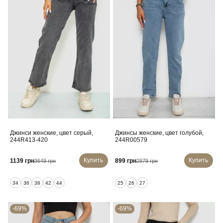
Джинси женские, цвет серый,
Джинсы женские, цвет голубой,
244R413-420
244R00579
Купить
Купить
1139 грн
899 грн
3649 грн
2879 грн
34
36
38
42
44
25
26
27
-69%
-69%