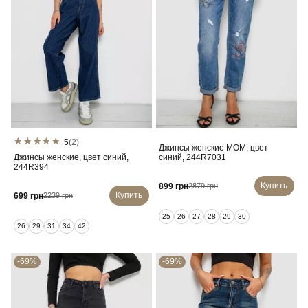
5
(2)
Джинсы женские MOM, цвет
Джинсы женские, цвет синий,
синий, 244R7031
244R394
Купить
899 грн
2879 грн
Купить
699 грн
2239 грн
25
26
27
28
29
30
26
29
31
34
42
-69%
-69%