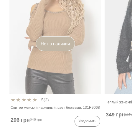
Нет в наличии
5
(2)
Теплый женский
Свитер женский нарядный, цвет бежевый, 131R9068
349 грн
1119
296 грн
949 грн
Уведомить