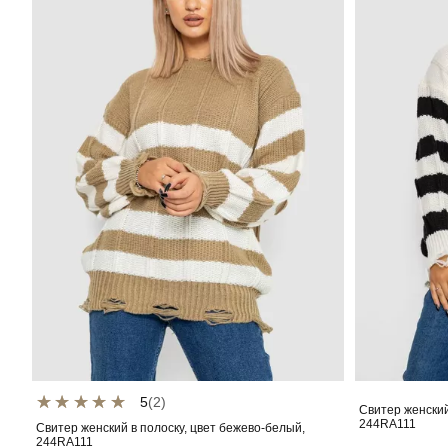
5
(2)
Свитер женский
244RA111
Свитер женский в полоску, цвет бежево-белый,
244RA111