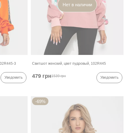
Нет в наличии
102R445-3
Свитшот женский, цвет пудровый, 102R445
479 грн
1539 грн
Уведомить
Уведомить
-69%