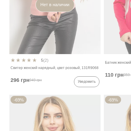
Нет в наличии
5
(2)
Батник женский
Свитер женский нарядный, цвет розовый, 131R9068
110 грн
359 
296 грн
949 грн
Уведомить
-69%
-69%