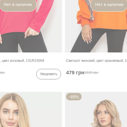
Нет в наличии
Нет в наличии
, цвет розовый, 131R23009
Свитшот женский, цвет оранжевый, 
479 грн
грн
1539 грн
Уведомить
-69%