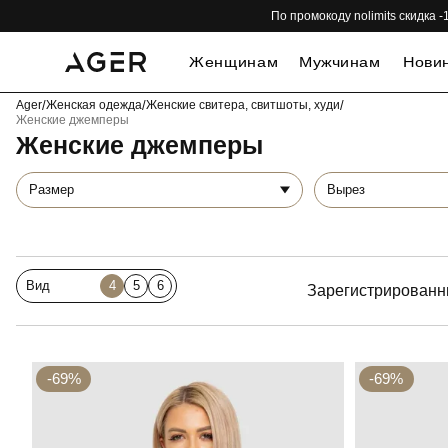
По промокоду nolimits скидка
Женщинам
Мужчинам
Нови
Ager
/
Женская одежда
/
Женские свитера, свитшоты, худи
/
Женские джемперы
Женские джемперы
Размер
Вырез
Вид
4
5
6
Зарегистрированн
-69%
-69%