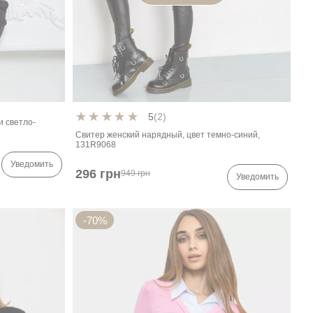
5
(2)
и светло-
Свитер женский нарядный, цвет темно-синий,
131R9068
Уведомить
296 грн
949 грн
Уведомить
-70%