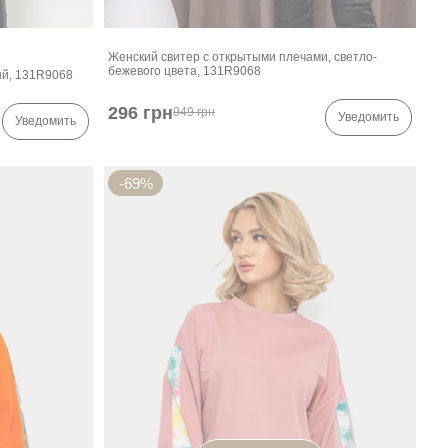
Женский свитер с открытыми плечами, светло-
бежевого цвета, 131R9068
ый, 131R9068
296 грн
949 грн
Уведомить
Уведомить
-69%