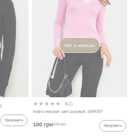
Нет в наличии
5
(2)
01
Кофта женская, цвет розовый, 186R307
Уведомить
100 грн
329 грн
Уведомить