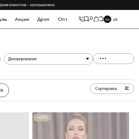
одним клиентом – неограничено
увь
Акции
Дроп
Опт
ru
uk
Декорирование
Сортировка
ся
-69%