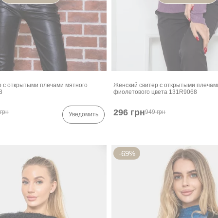
р с открытыми плечами мятного
Женский свитер с открытыми плечам
8
фиолетового цвета 131R9068
296 грн
грн
949 грн
Уведомить
-69%