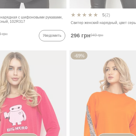
5
(2)
 нарядная с шифоновыми рукавами,
сный, 102R317
Свитер женский нарядный, цвет сер
9 грн
296 грн
949 грн
Уведомить
-69%