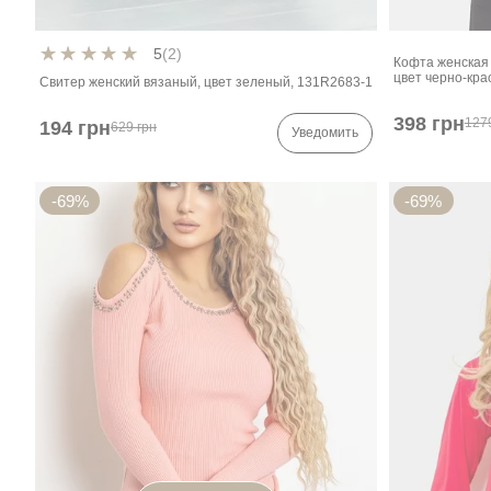
5
(2)
Кофта женская
цвет черно-кра
Свитер женский вязаный, цвет зеленый, 131R2683-1
398 грн
127
194 грн
629 грн
Уведомить
-69%
-69%