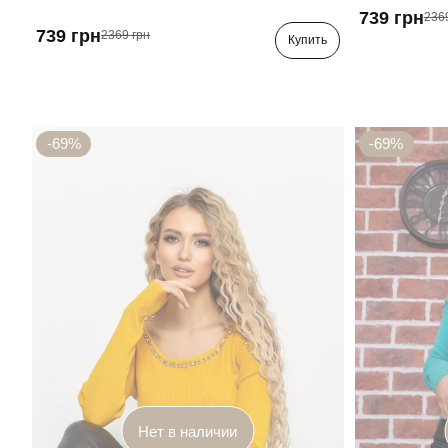
739 грн
236
739 грн
2369 грн
Купить
-69%
-69%
Нет в наличии