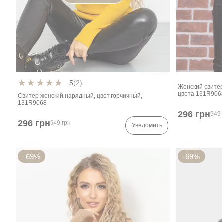
5
(2)
Женский свите
цвета 131R906
Свитер женский нарядный, цвет горчичный,
131R9068
296 грн
949 
296 грн
949 грн
Уведомить
-69%
-69%