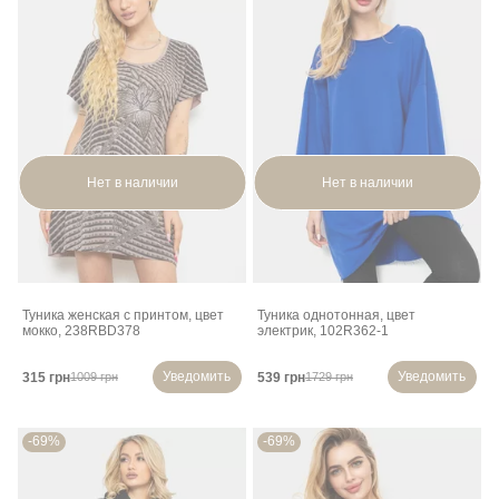
Нет в наличии
Нет в наличии
Туника женская с принтом, цвет
Туника однотонная, цвет
мокко, 238RBD378
электрик, 102R362-1
Уведомить
Уведомить
315 грн
539 грн
1009 грн
1729 грн
-69%
-69%