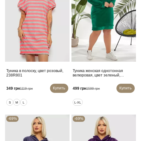
Туника в полоску, цвет розовый,
Туника женская однотонная
238R801
велюровая, цвет зеленый,
257R338
Купить
Купить
349 грн
499 грн
1119 грн
1599 грн
S
M
L
L-XL
-69%
-69%