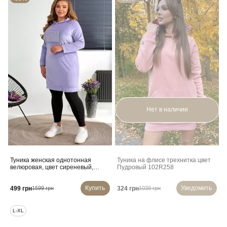
Нет в наличии
Туника женская однотонная
Туника на флисе трехнитка цвет
велюровая, цвет сиреневый,
Пудровый 102R258
257R338
Купить
Уведомить
499 грн
324 грн
1599 грн
1039 грн
L-XL