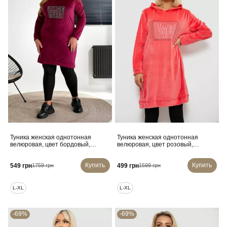
Туника женская однотонная
Туника женская однотонная
велюровая, цвет бордовый,
велюровая, цвет розовый,
257R338
257R338
Купить
Купить
549 грн
499 грн
1759 грн
1599 грн
L-XL
L-XL
-69%
-69%