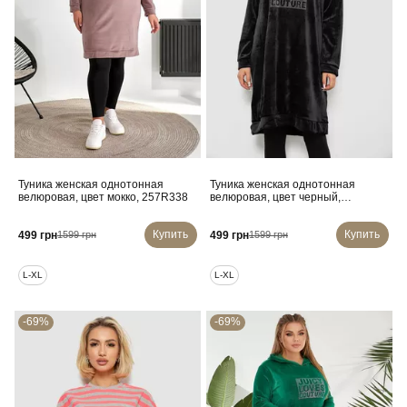
Туника женская однотонная
Туника женская однотонная
велюровая, цвет мокко, 257R338
велюровая, цвет черный,
257R338
Купить
Купить
499 грн
499 грн
1599 грн
1599 грн
L-XL
L-XL
-69%
-69%