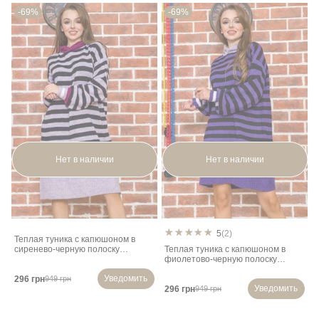
-69%
-69%
Нет в наличии
Нет в наличии
5
(2)
Теплая туника с капюшоном в
сиренево-черную полоску
Теплая туника с капюшоном в
131R19006
фиолетово-черную полоску
131R19006
Уведомить
296 грн
949 грн
Уведомить
296 грн
949 грн