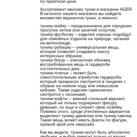
по приятной цене.
Ассортимент женских туник в магазине AGER
В каталоге нашего магазина вы найдете
множество вариантов туник, а именно:
тунику-майку – предназначена для городских
прогулок летом или занятий спортом;
тунику-футболку – изделия хорошо подойдут
для семейных отдыхов на природе, катания
на велосипеде;
тунику-рубашку – универсальная вещь,
которая позволит создавать массу
интересных образов;
тунику-блузу – элегантная обновка,
востребованная вещь в гардеробе
состоятельных дам;
туники-платья – может быть
самостоятельным атрибутом гардероба,
который прекрасно смотрится в тандеме с
обувью на низком ходу или невысоком
каблуке. Также изделие гармонично
смотрится с лосинами;
туники-кофты – зимний стильный вариант,
который не только подчеркнет фигуру
девушки, но еще и согреет свою хозяйку.
Помимо этого, среди утепленных вариантов
выделяют тунику-джемпер или тунику-свитер.
Такая вещь может иметь фасон по фигуре,
прямой крой или оверсайз.
Как вы видите, туники могут быть абсолютно
любыми, и выбор зависит только от ваших