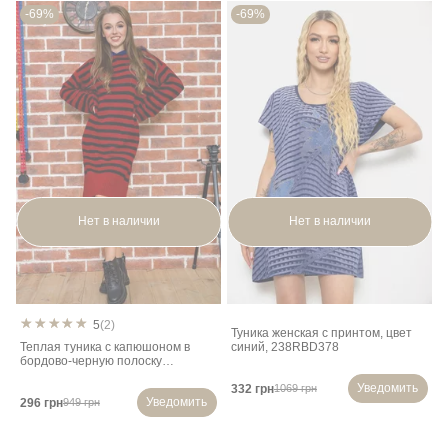
-69%
-69%
Нет в наличии
Нет в наличии
5
(2)
Туника женская с принтом, цвет
Теплая туника с капюшоном в
синий, 238RBD378
бордово-черную полоску
131R19006
Уведомить
332 грн
1069 грн
Уведомить
296 грн
949 грн