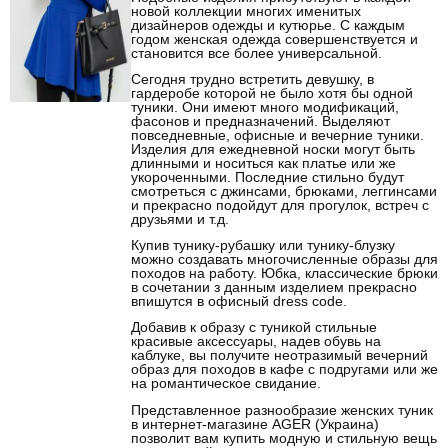
новой коллекции многих именитых
дизайнеров одежды и кутюрье. С каждым
годом женская одежда совершенствуется и
становится все более универсальной.
Сегодня трудно встретить девушку, в
гардеробе которой не было хотя бы одной
туники. Они имеют много модификаций,
фасонов и предназначений. Выделяют
повседневные, офисные и вечерние туники.
Изделия для ежедневной носки могут быть
длинными и носиться как платье или же
укороченными. Последние стильно будут
смотреться с джинсами, брюками, леггинсами
и прекрасно подойдут для прогулок, встреч с
друзьями и т.д.
Купив тунику-рубашку или тунику-блузку
можно создавать многочисленные образы для
походов на работу. Юбка, классические брюки
в сочетании з данным изделием прекрасно
впишутся в офисный dress code.
Добавив к образу с туникой стильные
красивые аксессуары, надев обувь на
каблуке, вы получите неотразимый вечерний
образ для походов в кафе с подругами или же
на романтическое свидание.
Представленное разнообразие женских туник
в интернет-магазине AGER (Украина)
позволит вам купить модную и стильную вещь