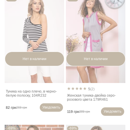
Нет в наличии
Нет в наличии
5
(2)
Туника на одно плечо, в черно-
белую полоску, 104R232
Женская туника-двойка серо-
розового цвета 179R461
Уведомить
82 грн
269 грн
Уведомить
119 грн
389 грн
-69%
-69%