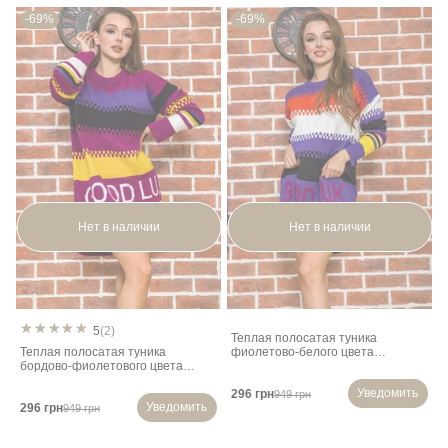
-69%
-69%
Нет в наличии
Нет в наличии
5
(2)
Теплая полосатая туника
Теплая полосатая туника
фиолетово-белого цвета
бордово-фиолетового цвета
131R19007
131R19007
Уведомить
296 грн
949 грн
Уведомить
296 грн
949 грн