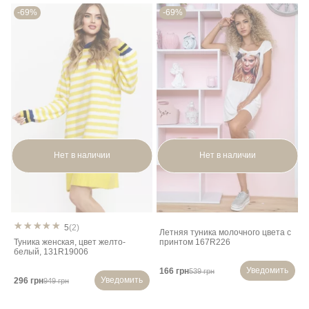
-69%
-69%
Нет в наличии
Нет в наличии
5
(2)
Летняя туника молочного цвета с
Туника женская, цвет желто-
принтом 167R226
белый, 131R19006
Уведомить
166 грн
539 грн
Уведомить
296 грн
949 грн