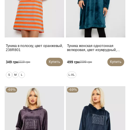
Туника в полоску, цвет оранжевый,
Туника женская однотонная
238R801
велюровая, цвет изумрудный,
257R338
Купить
Купить
349 грн
499 грн
1119 грн
1599 грн
S
M
L
L-XL
-69%
-69%