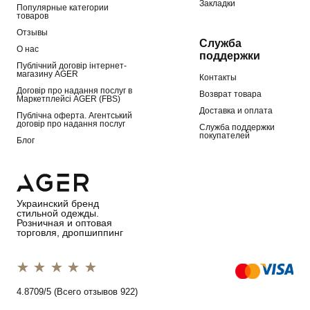
Закладки
Популярные категории
товаров
Отзывы
Служба
О нас
поддержки
Публічний договір інтернет-
магазину AGER
Контакты
Договір про надання послуг в
Возврат товара
Маркетплейсі AGER (FBS)
Доставка и оплата
Публічна оферта. Агентський
договір про надання послуг
Служба поддержки
покупателей
Блог
Украинский бренд
стильной одежды.
Розничная и оптовая
торговля, дропшиппинг
1 star
2 stars
3 stars
4 stars
5 stars
4.8709/5 (Всего отзывов 922)