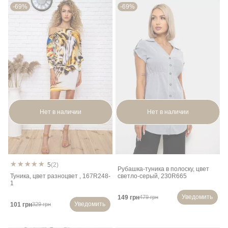
-69%
-69%
Нет в наличии
Нет в наличии
5
(2)
Рубашка-туника в полоску, цвет
Туника, цвет разноцвет , 167R248-
светло-серый, 230R665
1
Уведомить
149 грн
479 грн
Уведомить
101 грн
329 грн