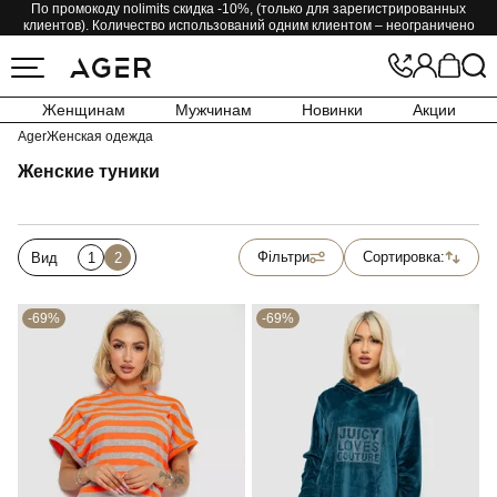
По промокоду nolimits скидка -10%, (только для зарегистрированных
клиентов). Количество использований одним клиентом – неограничено
Женщинам
Мужчинам
Новинки
Акции
Ager
Женская одежда
Женские туники
Фільтри
Сортировка:
Вид
1
2
-69%
-69%