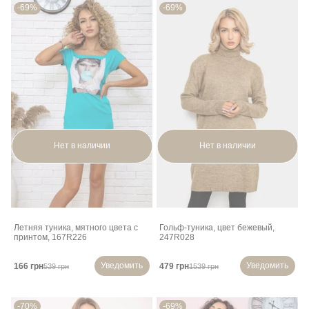
-69%
-69%
Нет в наличии
Нет в наличии
Летняя туника, мятного цвета с
Гольф-туника, цвет бежевый,
принтом, 167R226
247R028
Уведомить
Уведомить
166 грн
479 грн
539 грн
1539 грн
-70%
-69%