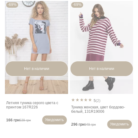
-69%
-69%
Нет в наличии
Нет в наличии
5
(2)
Летняя туника серого цвета с
принтом 167R226
Туника женская, цвет бордово-
белый, 131R19006
Уведомить
166 грн
539 грн
Уведомить
296 грн
949 грн