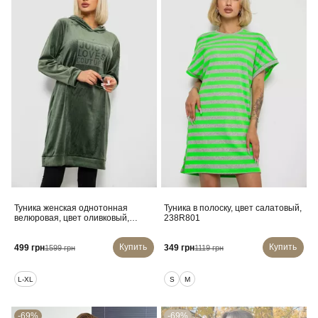
Туника женская однотонная
Туника в полоску, цвет салатовый,
велюровая, цвет оливковый,
238R801
257R338
Купить
Купить
499 грн
349 грн
1599 грн
1119 грн
L-XL
S
M
-69%
-69%