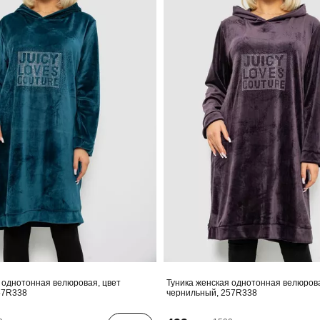
 однотонная велюровая, цвет
Туника женская однотонная велюрова
57R338
чернильный, 257R338