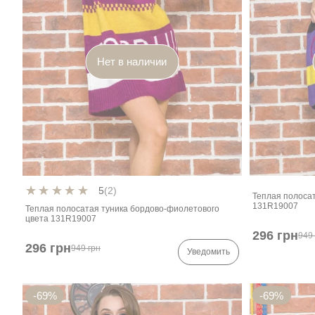
Нет в наличии
5
(2)
Теплая полосат
131R19007
Теплая полосатая туника бордово-фиолетового
цвета 131R19007
296 грн
949 
296 грн
949 грн
Уведомить
-69%
-69%