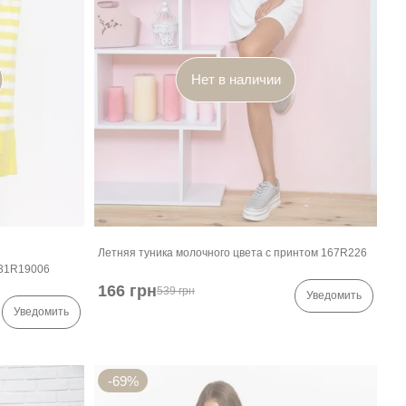
Нет в наличии
Летняя туника молочного цвета с принтом 167R226
131R19006
166 грн
539 грн
Уведомить
Уведомить
-69%