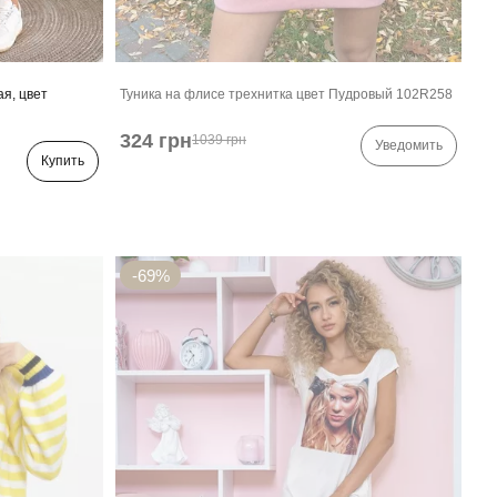
я, цвет
Туника на флисе трехнитка цвет Пудровый 102R258
324 грн
1039 грн
Уведомить
Купить
-69%