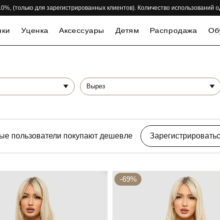
 -10%, (только для зарегистрированных клиентов). Количество использований 
нки
Уценка
Аксессуары
Детям
Распродажа
Об
Вырез
ые пользователи покупают дешевле
Зарегистрировать
-69%