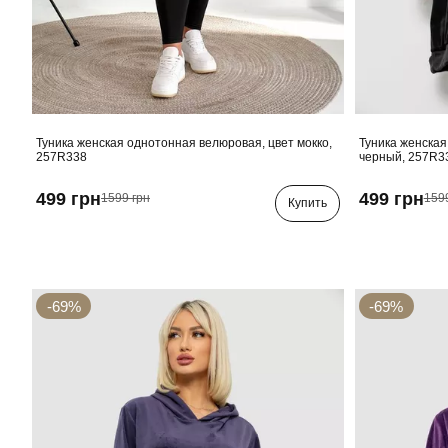
Туника женская однотонная велюровая, цвет мокко,
Туника женская
257R338
черный, 257R3
499 грн
499 грн
1599 грн
159
Купить
-69%
-69%