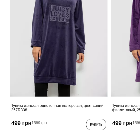
Туника женская однотонная велюровая, цвет синий,
Туника женская
257R338
фиолетовый, 2
499 грн
499 грн
1599 грн
159
Купить