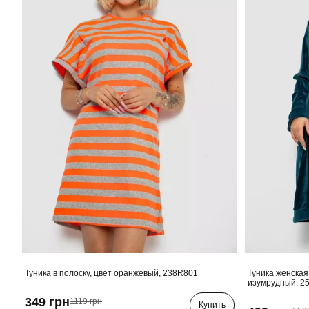
Туника в полоску, цвет оранжевый, 238R801
Туника женская
изумрудный, 2
349 грн
1119 грн
Купить