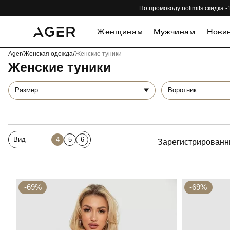
По промокоду nolimits скидка
Женщинам
Мужчинам
Нови
Ager
/
Женская одежда
/
Женские туники
Женские туники
Размер
Воротник
Вид
4
5
6
Зарегистрированн
-69%
-69%