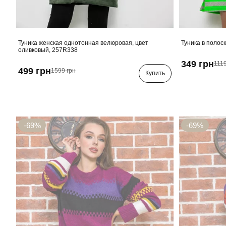
Туника женская однотонная велюровая, цвет
Туника в полос
оливковый, 257R338
349 грн
1119
499 грн
1599 грн
Купить
-69%
-69%