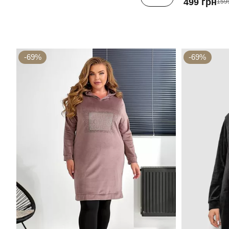
499 грн
159
-69%
-69%