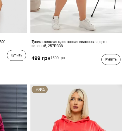
R801
Туника женская однотонная велюровая, цвет
зеленый, 257R338
Купить
499 грн
1599 грн
Купить
-69%