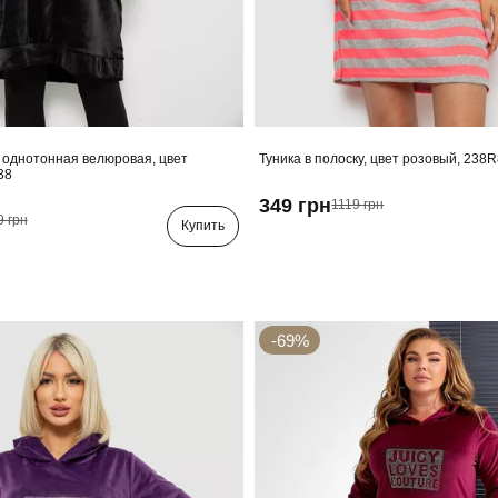
 однотонная велюровая, цвет
Туника в полоску, цвет розовый, 238
38
349 грн
1119 грн
9 грн
Купить
-69%