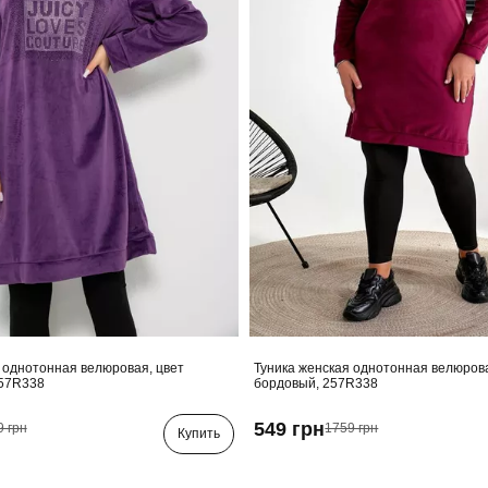
 однотонная велюровая, цвет
Туника женская однотонная велюрова
57R338
бордовый, 257R338
549 грн
9 грн
1759 грн
Купить