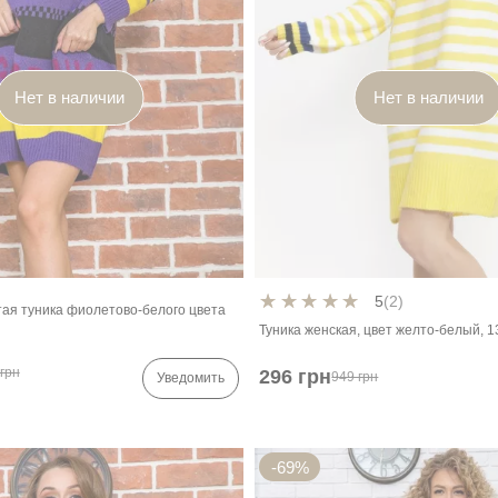
Нет в наличии
Нет в наличии
5
(2)
ая туника фиолетово-белого цвета
Туника женская, цвет желто-белый, 
грн
296 грн
949 грн
Уведомить
-69%