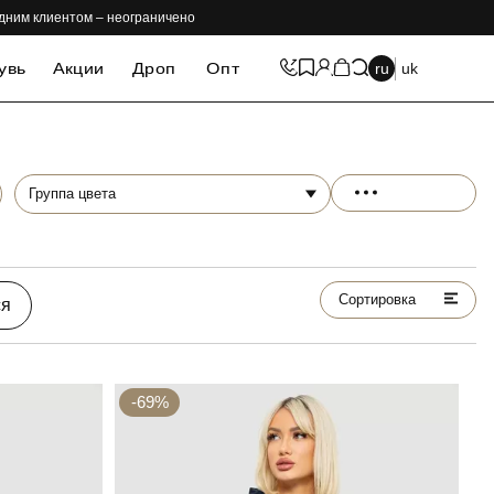
одним клиентом – неограничено
увь
Акции
Дроп
Опт
ru
uk
Группа цвета
Сортировка
ся
-69%