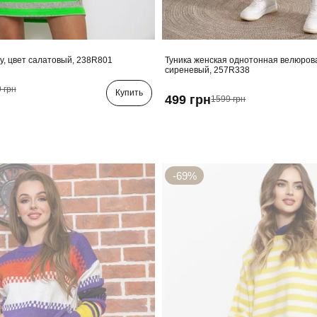
ку, цвет салатовый, 238R801
Туника женская однотонная велюрова
сиреневый, 257R338
 грн
Купить
499 грн
1599 грн
-69%