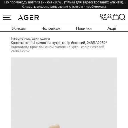
По промокоду nolimits знижка -10% , (тільки для зареєстрованих клієнтів).
Кількість використань одним клієнтом - необмежена
Жінкам
Чоловікам
Новинки
Акції
Інтернет-магазин одягу
/
Кросівки жіночі зимові на хутрі, колір бежевий, 248RA2252
/
Відеоогляд Кросівки жіночі зимові на хутрі, колір бежевий,
248RA2252