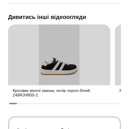
Дивитись інші відеоогляди
Кросівки жіночі замша, колір чорно-білий,
Крос
248RJH800-2