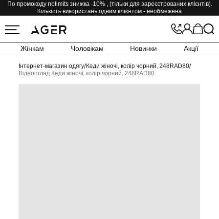
По промокоду nolimits знижка -10% , (тільки для зареєстрованих клієнтів).
Кількість використань одним клієнтом - необмежена
Жінкам
Чоловікам
Новинки
Акції
Інтернет-магазин одягу
/
Кеди жіночі, колір чорний, 248RAD80
/
Відеоогляд Кеди жіночі, колір чорний, 248RAD80