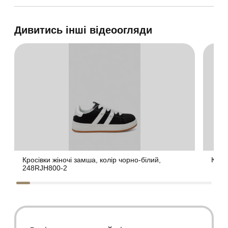
Дивитись інші відеоогляди
Кросівки жіночі замша, колір чорно-білий,
Крос
248RJH800-2