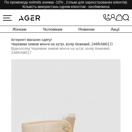
По промокоду nolimits знижка -10% , (тільки для зареєстрованих клієнтів).
Кількість використань одним клієнтом - необмежена
Жінкам
Чоловікам
Новинки
Акції
Інтернет-магазин одягу
/
Черевики зимові жіночі на хутрі, колір бежевий, 248RAM017
/
Відеоогляд Черевики зимові жіночі на хутрі, колір бежевий,
248RAM017