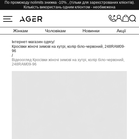
По промокоду nolimits знижка -10% , (тільки для зареєстрованих клієнтів).
Кількість використань одним клієнтом - необмежена
Жінкам
Чоловікам
Новинки
Акції
Інтернет-магазин одягу
/
Кросівки жіночі зимові на хутрі, колір біло-червоний, 248RAM09-
96
/
Відеоогляд Кросівки жіночі зимові на хутрі, колір біло-червоний,
248RAM09-96