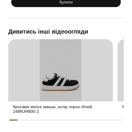
Купити
Дивитись інші відеоогляди
Кросівки жіночі замша, колір чорно-білий,
Крос
248RJH800-2