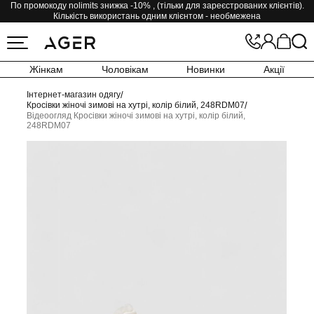
По промокоду nolimits знижка -10% , (тільки для зареєстрованих клієнтів).
Кількість використань одним клієнтом - необмежена
Жінкам
Чоловікам
Новинки
Акції
Інтернет-магазин одягу
/
Кросівки жіночі зимові на хутрі, колір білий, 248RDM07
/
Відеоогляд Кросівки жіночі зимові на хутрі, колір білий,
248RDM07