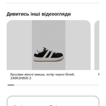
Дивитись інші відеоогляди
Кросівки жіночі замша, колір чорно-білий,
Крос
248RJH800-2