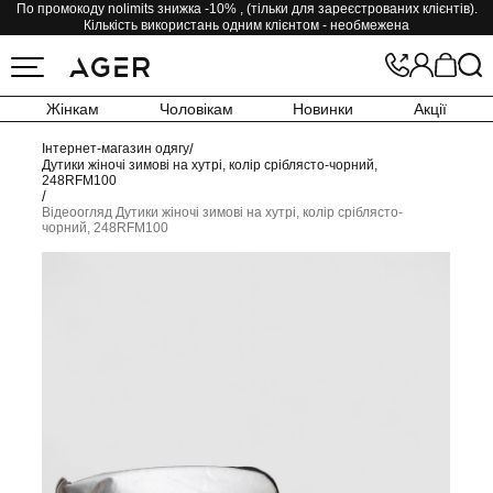
По промокоду nolimits знижка -10% , (тільки для зареєстрованих клієнтів).
Кількість використань одним клієнтом - необмежена
Жінкам
Чоловікам
Новинки
Акції
Інтернет-магазин одягу
/
Дутики жіночі зимові на хутрі, колір сріблясто-чорний,
248RFM100
/
Відеоогляд Дутики жіночі зимові на хутрі, колір сріблясто-
чорний, 248RFM100