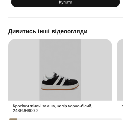
Купити
Дивитись інші відеоогляди
Кросівки жіночі замша, колір чорно-білий,
Крос
248RJH800-2