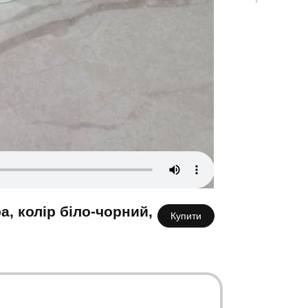
К
а, колір біло-чорний,
Купити