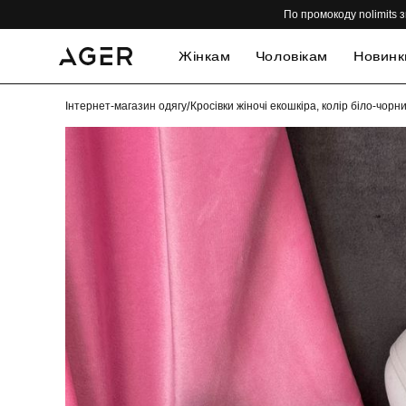
По промокоду nolimits з
Жінкам
Чоловікам
Новинк
Інтернет-магазин одягу
/
Кросівки жіночі екошкіра, колір біло-чор