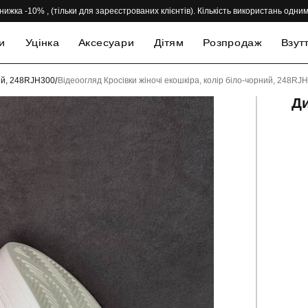
нижка -10% , (тільки для зареєстрованих клієнтів). Кількість використань одн
и
Уцінка
Аксесуари
Дітям
Розпродаж
Взут
ний, 248RJH300
/
Відеоогляд Кросівки жіночі екошкіра, колір біло-чорний, 248RJ
Ди