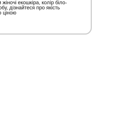
жіночі екошкіра, колір біло-
К
бу, дізнайтеся про якість
ю ціною
К
Зворотній зв’язок
Інформація
+38 067 446 15 66
Карта сайту