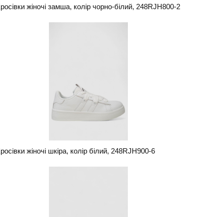
росівки жіночі замша, колір чорно-білий, 248RJH800-2
росівки жіночі шкіра, колір білий, 248RJH900-6