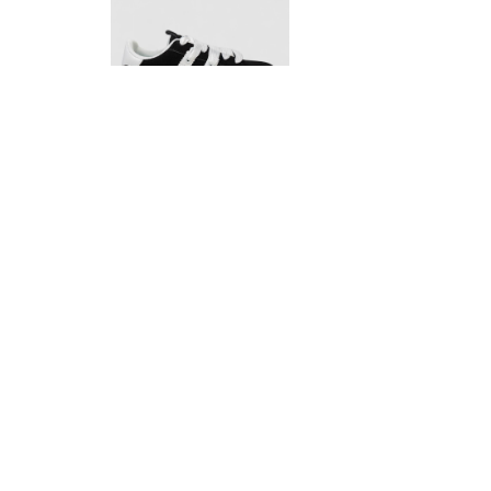
росівки жіночі замша, колір чорно-білий, 248RJH800-1