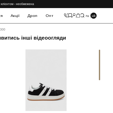
им клієнтом - необмежена
тя
Акції
Дроп
Опт
ru
uk
H300
витись інші відеоогляди