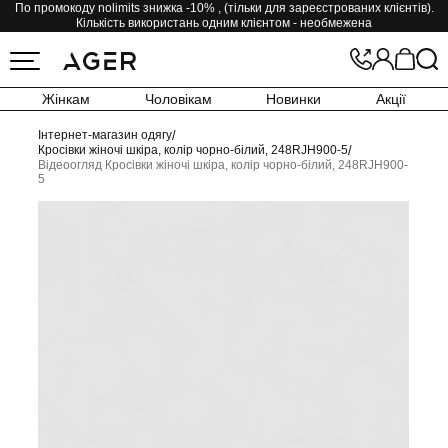
По промокоду nolimits знижка -10% , (тільки для зареєстрованих клієнтів).
Кількість використань одним клієнтом - необмежена
Жінкам
Чоловікам
Новинки
Акції
Інтернет-магазин одягу
/
Кросівки жіночі шкіра, колір чорно-білий, 248RJH900-5
/
Відеоогляд Кросівки жіночі шкіра, колір чорно-білий, 248RJH900-
5