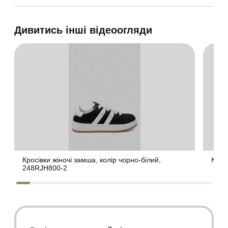
Дивитись інші відеоогляди
Кросівки жіночі замша, колір чорно-білий,
Крос
248RJH800-2