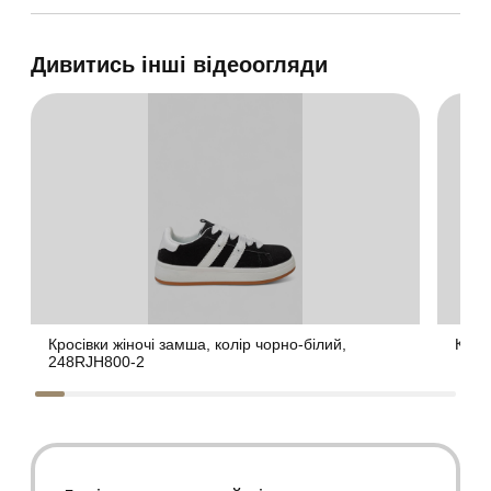
Дивитись інші відеоогляди
Кросівки жіночі замша, колір чорно-білий,
Крос
248RJH800-2