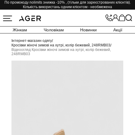
По промокоду nolimits знижка -10% , (тільки для зареєстрованих клієнтів).
Кількість використань одним клієнтом - необмежена
Жінкам
Чоловікам
Новинки
Акції
Інтернет-магазин одягу
/
Кросівки жіночі зимові на хутрі, колір бежевий, 248RMB03
/
Відеоогляд Кросівки жіночі зимові на хутрі, колір бежевий,
248RMB03