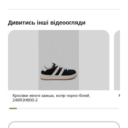
Дивитись інші відеоогляди
Кросівки жіночі замша, колір чорно-білий,
Крос
248RJH800-2