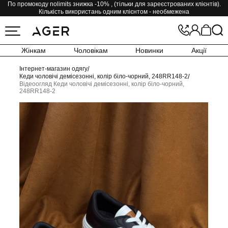
По промокоду nolimits знижка -10% , (тільки для зареєстрованих клієнтів).
Кількість використань одним клієнтом - необмежена
Жінкам
Чоловікам
Новинки
Акції
Інтернет-магазин одягу
/
Кеди чоловічі демісезонні, колір біло-чорний, 248RR148-2
/
Відеоогляд Кеди чоловічі демісезонні, колір біло-чорний,
248RR148-2