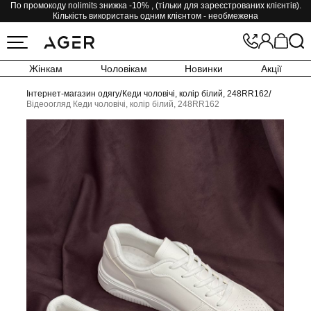
По промокоду nolimits знижка -10% , (тільки для зареєстрованих клієнтів).
Кількість використань одним клієнтом - необмежена
Жінкам
Чоловікам
Новинки
Акції
Інтернет-магазин одягу
/
Кеди чоловічі, колір білий, 248RR162
/
Відеоогляд Кеди чоловічі, колір білий, 248RR162