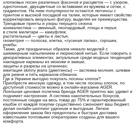
хлопковых лосин различных фасонов и расцветок — с узором,
однотонные, двухцветные со вставками из кружева и сетки, с
градиентом. На пике популярности остаются
леггинсы с
принтом
и
высокой посадкой на талии
, которые имеют свойство
корректировать визуально фигуру, выделяя ее преимущества.
Трендовые принты и узоры текущего сезона:
анималистика — змеиный, леопардовый, птицы и перья;
в стиле милитари — камуфляж;
растительный — цветы и листья;
геометрия — полоска, клетка, «гусиная лапка», горошек,
ромбы.
Также, для праздничных образов немало моделей с
шиммерным напылением и люрексовой нитью. Если говорить о
декоративных элементах, актуальные среди модных тенденций:
накладные карманы из экокожи и замши;
защипы и разрезы на штанинах;
имитация skinny jeans (джеггинсы) — застежка-молния, шлевки
для ремня и пять карманов-обманок.
Где в Украине выгодно покупать лосины хлопок?
Приобрести женскую одежду, в том числе лосины хлопок, по
доступной стоимости можно в онлайн-магазине AGER.
Лояльная ценовая политика бренда AGER приятно вас удивит и
поднимет настроение. А система накопительных бонусов,
постоянные скидки на весь товар до 75% и гарантированный
кэшбэк от каждой покупки существенно сэкономят ваш бюджет,
делая онлайн-шоппинг удачным и выгодным. Легкое
оформление заказа без предоплаты и быстрая доставка
известными почтовыми операторами созданы для вашего
комфорта.