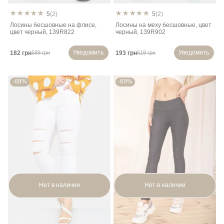
5
(2)
5
(2)
Лосины бесшовные на флисе,
Лосины на меху бесшовные, цвет
цвет черный, 139R822
черный, 139R902
Уведомить
Уведомить
182 грн
193 грн
589 грн
619 грн
-69%
-69%
Нет в наличии
Нет в наличии