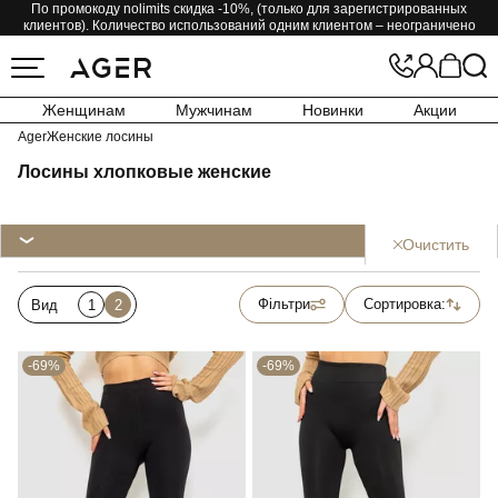
По промокоду nolimits скидка -10%, (только для зарегистрированных
клиентов). Количество использований одним клиентом – неограничено
Женщинам
Мужчинам
Новинки
Акции
Ager
Женские лосины
Лосины хлопковые женские
Очистить
Фільтри
Сортировка:
Вид
1
2
-69%
-69%