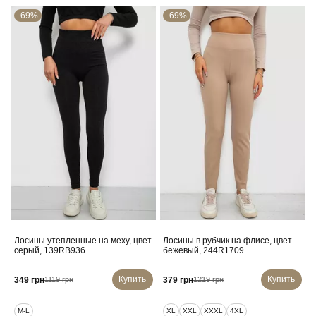
-69%
-69%
Лосины утепленные на меху, цвет
Лосины в рубчик на флисе, цвет
серый, 139RB936
бежевый, 244R1709
Купить
Купить
349 грн
379 грн
1119 грн
1219 грн
M-L
XL
XXL
XXXL
4XL