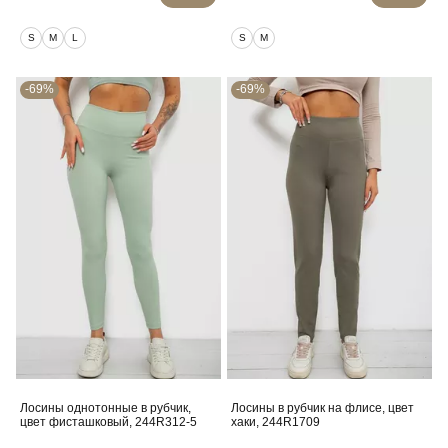
S
M
L
S
M
-69%
-69%
Лосины однотонные в рубчик,
Лосины в рубчик на флисе, цвет
цвет фисташковый, 244R312-5
хаки, 244R1709