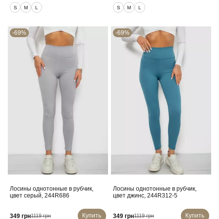
S
M
L
S
M
L
-69%
-69%
Лосины однотонные в рубчик,
Лосины однотонные в рубчик,
цвет серый, 244R686
цвет джинс, 244R312-5
Купить
Купить
349 грн
349 грн
1119 грн
1119 грн