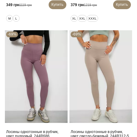
Купить
Купить
349 грн
379 грн
1119 грн
1219 грн
M
L
XL
XXL
XXXL
-69%
-69%
Лосины однотонные в рубчик,
Лосины однотонные в рубчик,
цвет пудровый, 244R686
цвет светло-бежевый, 244R312-5