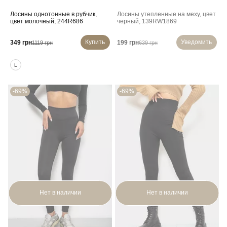
Лосины однотонные в рубчик,
Лосины утепленные на меху, цвет
цвет молочный, 244R686
черный, 139RW1869
Купить
Уведомить
349 грн
199 грн
1119 грн
639 грн
L
-69%
-69%
Нет в наличии
Нет в наличии