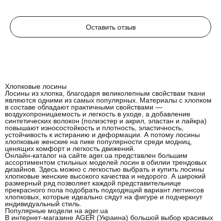
Оставить отзыв
Хлопковые лосины
Лосины из хлопка, благодаря великолепным свойствам ткани
являются одними из самых популярных. Материалы с хлопком
в составе обладают практичными свойствами —
воздухопроницаемость и легкость в уходе, а добавление
синтетических волокон (полиэстер и акрил, эластан и лайкра)
повышают износостойкость и плотность, эластичность,
устойчивость к истиранию и деформации. А потому лосины
хлопковые женские на пике популярности среди модниц,
ценящих комфорт и легкость движений.
Онлайн-каталог на сайте ager.ua представлен большим
ассортиментом
стильных моделей лосин
в обилии трендовых
дизайнов. Здесь можно с легкостью выбрать и купить лосины
хлопковые женские высокого качества и недорого. А широкий
размерный ряд позволяет каждой представительнице
прекрасного пола подобрать подходящий вариант леггинсов
хлопковых, которые идеально сядут на фигуре и подчеркнут
индивидуальный стиль.
Популярные модели на ager.ua
В интернет-магазине AGER (Украина) большой выбор красивых