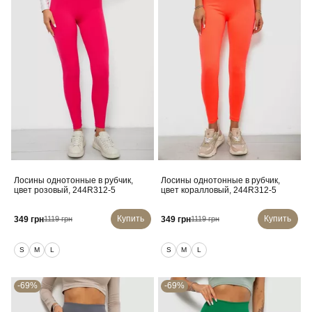
Лосины однотонные в рубчик,
Лосины однотонные в рубчик,
цвет розовый, 244R312-5
цвет коралловый, 244R312-5
Купить
Купить
349 грн
349 грн
1119 грн
1119 грн
S
M
L
S
M
L
-69%
-69%