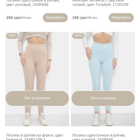
Лосины однотонные в рубчик,
Женские леггинсы, с высокой
цвет розовый, 244R686
талией, цвет Голубой, 172R249
Уведомить
Уведомить
299 грн
199 грн
959 грн
639 грн
-69%
-69%
Нет в наличии
Нет в наличии
Лосины в рубчик на флисе, цвет
Лосины однотонные в рубчик,
бежевый, 244R1709-1
цвет голубой, 244R686