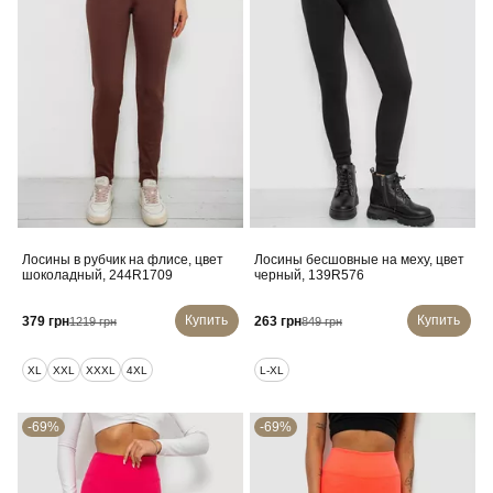
Лосины в рубчик на флисе, цвет
Лосины бесшовные на меху, цвет
шоколадный, 244R1709
черный, 139R576
Купить
Купить
379 грн
263 грн
1219 грн
849 грн
XL
XXL
XXXL
4XL
L-XL
-69%
-69%