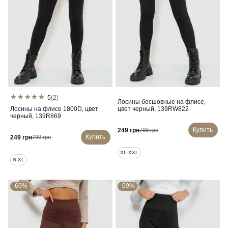
5
(2)
Лосины бесшовные на флисе,
Лосины на флисе 1800D, цвет
цвет черный, 139RW822
черный, 139R869
Купить
249 грн
799 грн
Купить
249 грн
799 грн
XL-XXL
S-XL
-69%
-69%