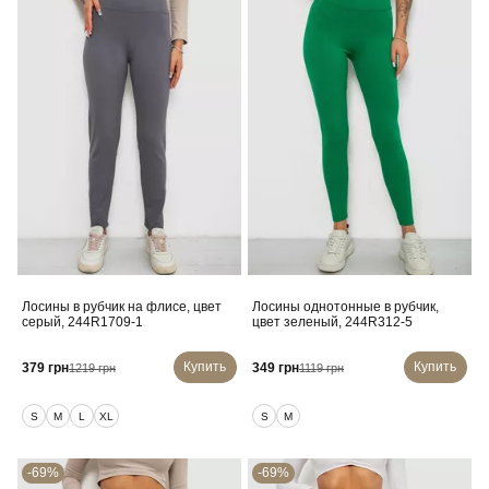
Лосины в рубчик на флисе, цвет
Лосины однотонные в рубчик,
серый, 244R1709-1
цвет зеленый, 244R312-5
Купить
Купить
379 грн
349 грн
1219 грн
1119 грн
S
M
L
XL
S
M
-69%
-69%