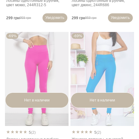
Лосины однотонные в рубчик,
Лосины однотонные в рубчик,
цвет мокко, 244R312-5
цвет джинс, 244R686
Уведомить
Уведомить
299 грн
299 грн
959 грн
959 грн
-69%
-69%
Нет в наличии
Нет в наличии
5
(2)
5
(2)