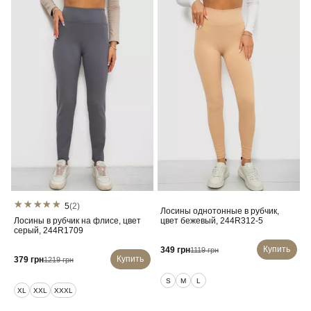
5
(2)
Лосины однотонные в рубчик,
Лосины в рубчик на флисе, цвет
цвет бежевый, 244R312-5
серый, 244R1709
Купить
349 грн
1119 грн
Купить
379 грн
1219 грн
S
M
L
XL
XXL
XXXL