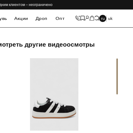
одним клиентом – неограничено
увь
Акции
Дроп
Опт
ru
uk
мотреть другие видеоосмотры