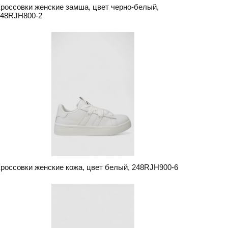
россовки женские замша, цвет черно-белый,
248RJH800-2
россовки женские кожа, цвет белый, 248RJH900-6