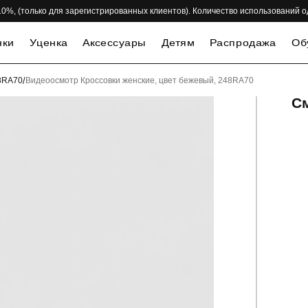
 -10%, (только для зарегистрированных клиентов). Количество использований 
нки
Уценка
Аксессуары
Детям
Распродажа
Об
48RA70
/
Видеоосмотр Кроссовки женские, цвет бежевый, 248RA70
С