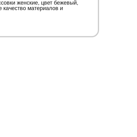
совки женские, цвет бежевый,
е качество материалов и
К
К
Контакты
Информация
+38 067 446 15 66
Карта сайта