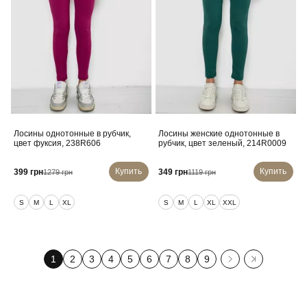
Лосины однотонные в рубчик,
Лосины женские однотонные в
цвет фуксия, 238R606
рубчик, цвет зеленый, 214R0009
Купить
Купить
399 грн
349 грн
1279 грн
1119 грн
S
M
L
XL
S
M
L
XL
XXL
1
2
3
4
5
6
7
8
9