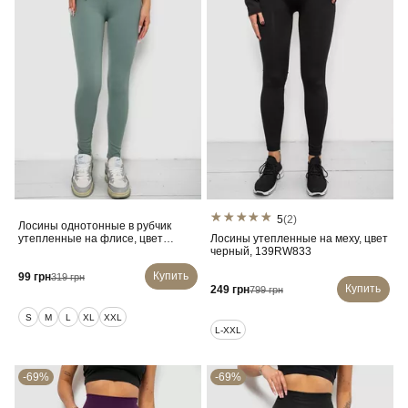
5
(2)
Лосины однотонные в рубчик
утепленные на флисе, цвет
Лосины утепленные на меху, цвет
оливковый, 238R605
черный, 139RW833
Купить
99 грн
319 грн
Купить
249 грн
799 грн
S
M
L
XL
XXL
L-XXL
-69%
-69%