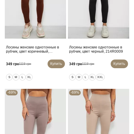
Лосины женские однотонные в
Лосины женские однотонные в
рубчик, цвет коричневый,
рубчик, цвет черный, 214R0009
214RU200
Купить
Купить
349 грн
349 грн
1119 грн
1119 грн
S
M
L
XL
S
M
L
XL
XXL
-69%
-69%