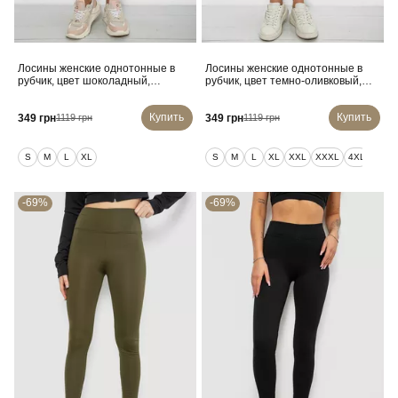
Лосины женские однотонные в
Лосины женские однотонные в
рубчик, цвет шоколадный,
рубчик, цвет темно-оливковый,
214RU200
214RU200
Купить
Купить
349 грн
349 грн
1119 грн
1119 грн
S
M
L
XL
S
M
L
XL
XXL
XXXL
4XL
5XL
-69%
-69%