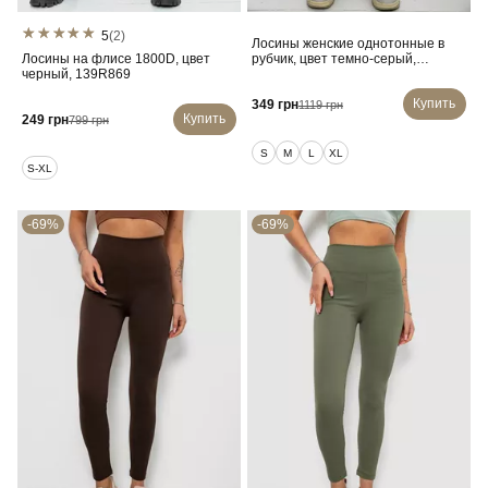
5
(2)
Лосины женские однотонные в
Лосины на флисе 1800D, цвет
рубчик, цвет темно-серый,
черный, 139R869
214RU200
Купить
349 грн
1119 грн
Купить
249 грн
799 грн
S
M
L
XL
S-XL
-69%
-69%