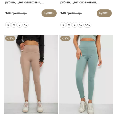
рубчик, цвет оливковый,
рубчик, цвет сиреневый,
214RU200
214R0009
Купить
Купить
349 грн
349 грн
1119 грн
1119 грн
S
M
L
XL
S
M
L
XL
XXL
-69%
-69%