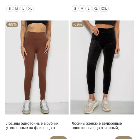
S
M
L
XL
S
M
L
XL
XXL
-69%
-69%
Лосины однотонные в рубчик
Лосины женские велюровые
утепленные на флисе, цвет
однотонные, цвет черный,
коричневый, 238R605
214R263