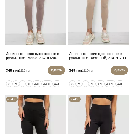
Лосины женские однотонные в
Лосины женские однотонные в
рубчик, цвет мокко, 214RU200
рубчик, цвет бежевый, 214RU200
Купить
Купить
349 грн
349 грн
1119 грн
1119 грн
S
M
L
XL
XXL
XXXL
4XL
5XL
S
6XL
M
L
XL
XXL
XXXL
4XL
5XL
-69%
-69%