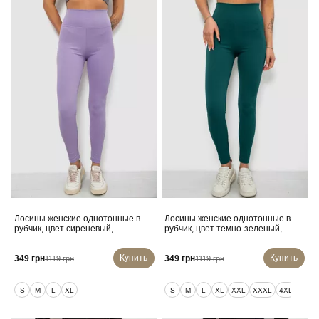
Лосины женские однотонные в
Лосины женские однотонные в
рубчик, цвет сиреневый,
рубчик, цвет темно-зеленый,
214RU200
214RU200
Купить
Купить
349 грн
349 грн
1119 грн
1119 грн
S
M
L
XL
S
M
L
XL
XXL
XXXL
4XL
5XL