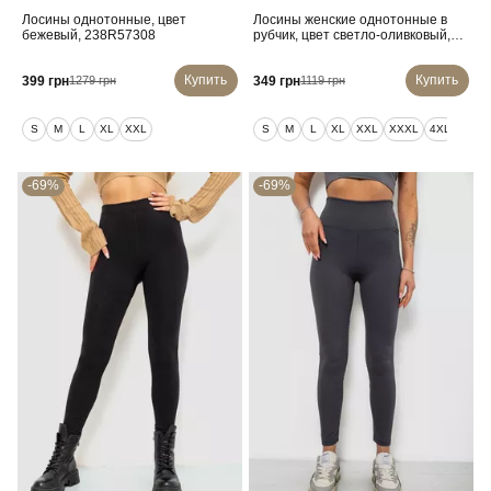
Лосины однотонные, цвет
Лосины женские однотонные в
бежевый, 238R57308
рубчик, цвет светло-оливковый,
214RU200
Купить
Купить
399 грн
349 грн
1279 грн
1119 грн
S
M
L
XL
XXL
S
M
L
XL
XXL
XXXL
4XL
5XL
-69%
-69%