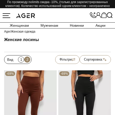
По промокоду nolimits скидка -10%, (только для зарегистрированных
клиентов). Количество использований одним клиентом – неограничено
Женщинам
Мужчинам
Новинки
Акции
Ager
Женская одежда
Женские лосины
Фільтри
Сортировка:
Вид
1
2
-69%
-69%