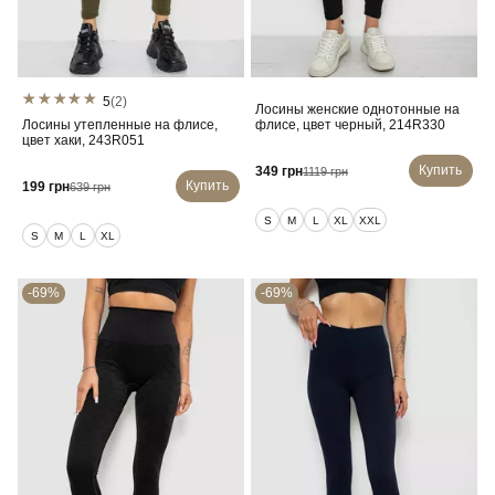
5
(2)
Лосины женские однотонные на
Лосины утепленные на флисе,
флисе, цвет черный, 214R330
цвет хаки, 243R051
Купить
349 грн
1119 грн
Купить
199 грн
639 грн
S
M
L
XL
XXL
S
M
L
XL
-69%
-69%