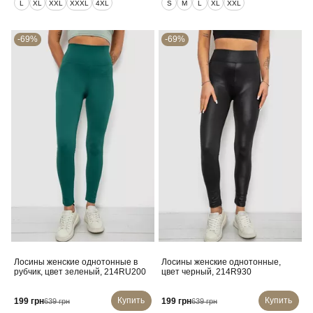
L
XL
XXL
XXXL
4XL
S
M
L
XL
XXL
-69%
-69%
Лосины женские однотонные в
Лосины женские однотонные,
рубчик, цвет зеленый, 214RU200
цвет черный, 214R930
Купить
Купить
199 грн
199 грн
639 грн
639 грн