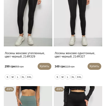
Лосины женские утепленные,
Лосины женские однотонные,
цвет черный, 214R329
цвет черный, 214R327
Купить
Купить
299 грн
349 грн
959 грн
1119 грн
S
M
L
XL
XXL
S
M
L
XL
XXL
-69%
-69%