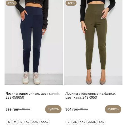
-69%
-69%
Лосины однотонные, цвет синий,
Лосины утепленные на флисе,
238R58650
цвет хаки, 243R053
Купить
Купить
399 грн
304 грн
1279 грн
979 грн
S
M
L
XL
XXL
XXXL
L
XL
XXL
XXXL
4XL