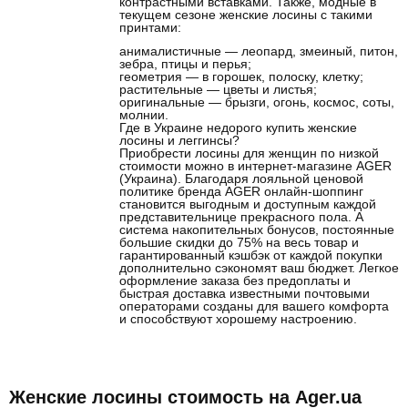
контрастными вставками. Также, модные в
текущем сезоне женские лосины с такими
принтами:
анималистичные — леопард, змеиный, питон,
зебра, птицы и перья;
геометрия — в горошек, полоску, клетку;
растительные — цветы и листья;
оригинальные — брызги, огонь, космос, соты,
молнии.
Где в Украине недорого купить женские
лосины и леггинсы?
Приобрести лосины для женщин по низкой
стоимости можно в интернет-магазине AGER
(Украина). Благодаря лояльной ценовой
политике бренда AGER онлайн-шоппинг
становится выгодным и доступным каждой
представительнице прекрасного пола. А
система накопительных бонусов, постоянные
большие скидки до 75% на весь товар и
гарантированный кэшбэк от каждой покупки
дополнительно сэкономят ваш бюджет. Легкое
оформление заказа без предоплаты и
быстрая доставка известными почтовыми
операторами созданы для вашего комфорта
и способствуют хорошему настроению.
Женские лосины стоимость на Ager.ua