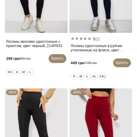
5
(2)
Лосины женские однотонные с
принтом, цвет черный, 214R933
Лосины однотонные в рубчик
утепленные на флисе, цвет
синий, 238R605
Купить
299 грн
959 грн
Купить
449 грн
1439 грн
XS
S
M
L
S
M
L
XL
XXL
-69%
-69%