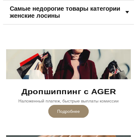
С карманами
С лампасами
Стрейчевые
Самые недорогие товары категории
Лосины с низкой посадкой
Зимние
женские лосины
Дропшиппинг с AGER
Наложенный платеж, быстрые выплаты комиссии
Подробнее