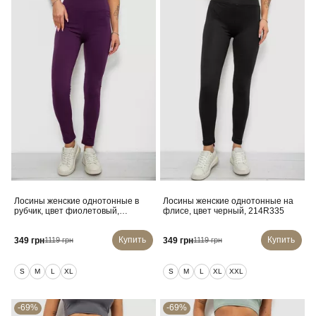
Лосины женские однотонные в
Лосины женские однотонные на
рубчик, цвет фиолетовый,
флисе, цвет черный, 214R335
214RU200
Купить
Купить
349 грн
349 грн
1119 грн
1119 грн
S
M
L
XL
S
M
L
XL
XXL
-69%
-69%