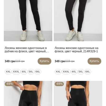
Лосины женские однотонные в
Лосины женские однотонные на
рубчик на флисе, цвет черный,
флисе, цвет черный, 214R329-1
214R0009-10
Купить
Купить
349 грн
349 грн
1119 грн
1119 грн
XXL
XXXL
4XL
5XL
6XL
XXL
XXXL
4XL
5XL
6XL
-69%
-69%