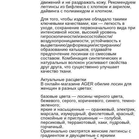
движений и не раздражать кожу. Рекомендуем
леггинсы из бифлекса с хлопком и акрилом,
дайвинга с полиамидом и хлопком.
Для того, чтобы изделие обладало такими
ключевыми качествами, как — легкость в
уходе, сохранение первоначального вида при
интенсивной носке, высокий уровень
гигроскопичности/износостойкости/
воздухопроницаемости, устойчивость к
выцветанию/деформации/истриранию/
образованию катышков, отдавайте
предпочтение лосинам со смесовым
составом. Комбинация синтетических и
натуральных волокон усиливают свойства
друг друга, что существенно улучшает
качество ткани.
Актуальные расцветки
В онлайн-магазине AGER обилие лосин для
женщин в разных цветах:
базовые цвета —
лосины черного цвета
,
бежевого, серого, коричневого, синего, темно-
зеленого;
яркие и насыщенные — оранжевый, электрик,
марсала, изумрудный, фиолетовый, красный;
спокойные и приглушенные — голубой,
персиковый, терракотовый, хаки, пудровый,
горчичный.
Оригинально смотрятся женские леггинсы с
градиентом и двухцветные с яркими