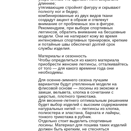
длиннее;
утягивающие стройнят фигуру и скрывают
полноту ног и бедер;
комбинированные из двух видов ткани
создадут акцент в образе и отвлекут
внимание от проблемных зон в фигуре.
Рекомендуем, при выборе спортивных
леггинсов, обратить внимание на бесшовные
модели. Они не натирают кожу во время
интенсивных спортивных тренировок, крепкие
и потайные швы обеспечат долгий срок
службы изделия.
Материалы и сезонность
Чтобы определиться из какого материала
приобрести женские леггинсы, отталкивайтесь
от того — для какого времени года они
необходимы.
Для осенне-зимнего сезона лучшим
вариантом будут
утепленные модели на
флисовой основе
— лосины из экокожи и
замши, вельвета, хлопка в сочетании с
шерстью, плотного трикотажа.
Для весенне-летнего оптимальным решением
будет выбор изделий с высоким содержанием
натуральных нитей — леггинсы из хлопка,
полиэстера и эластана, бархата и лайкры,
тонкого трикотажа в рубчик.
Отдельно стоит выделить
спортивные
лосины
. Материал для пошива таких изделий
должен быть крепким, не стесняться