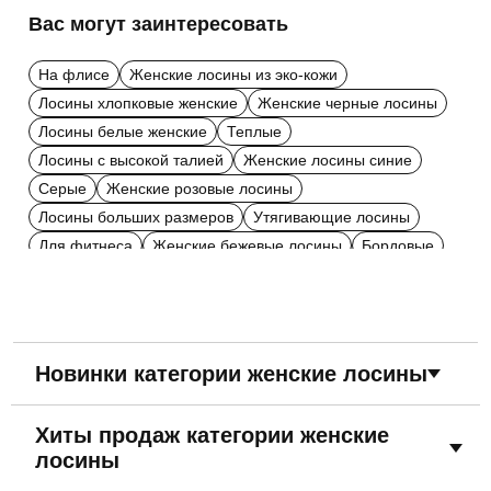
Вас могут заинтересовать
На флисе
Женские лосины из эко-кожи
Лосины хлопковые женские
Женские черные лосины
Лосины белые женские
Теплые
Лосины с высокой талией
Женские лосины синие
Серые
Женские розовые лосины
Лосины больших размеров
Утягивающие лосины
Для фитнеса
Женские бежевые лосины
Бордовые
Голубые женские лосины
Коричневые женские лосины
Красные
Фиолетовые женские лосины
Однотонные женские лосины
С принтом
Женские лосины размер XL
Новинки категории женские лосины
Женские лосины размер XS
Зеленые
Цвета хаки
В рубчик
Трикотажные
Хиты продаж категории женские
Женские лосины производства Турция
лосины
Лосины микродайвинг
Лосины полиэстер