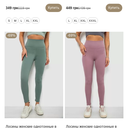
Купить
Купить
349 грн
449 грн
1119 грн
1439 грн
S
M
L
XL
XXL
L
XL
XXL
XXXL
-69%
-69%
Лосины женские однотонные в
Лосины женские однотонные в