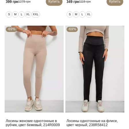
Купить
Купить
399 грн
349 грн
1279 грн
1119 грн
S
M
L
XL
XXL
S
M
L
XL
-69%
-69%
Лосины женские однотонные в
Лосины однотонные на флисе,
рубчик, цвет бежевый, 214R0009
цвет черный, 238R58412