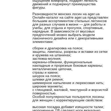
ощущение комфорта, подарят легкость
движений и подчеркнут преимущества
фигуры.
Разновидности женских лосин на ager.ua
Онлайн-каталог на сайте ager.ua представлен
большим ассортиментом стильных леггинсов
для разных случаев в жизни — для работы и
учебы, для отдыха и прогулок, спортивные,
нарядные. В зависимости от вкусовых
предпочтений можно выбрать модели
лаконичного дизайна или с декоративными
элементами:
сборки и драпировка на поясе;
защипы, лампасы, разрезы и вставки из сетки
и кружева на штанинах;
застежка-молния;
карманы-обманки, функциональные
накладные и прорезные боковые карманы;
металлические цепочки,
стразы и камни;
шнурок на поясе;
шлевки для ремня;
шиммерное напыление и люрексовая нить;
широкие манжеты;
с глянцевой, матовой, текстурной и ворсистой
поверхностью.
Особой популярностью пользуются лосины
для женщин с корректирующим свойством:
высокая посадка добавит изящности талии;
укороченные 7/8 сделают ноги визуально