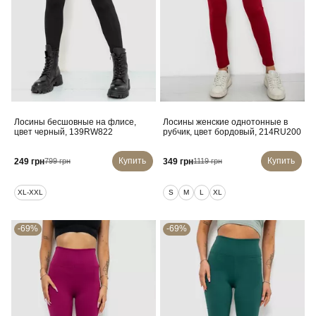
Лосины бесшовные на флисе,
Лосины женские однотонные в
цвет черный, 139RW822
рубчик, цвет бордовый, 214RU200
Купить
Купить
249 грн
349 грн
799 грн
1119 грн
XL-XXL
S
M
L
XL
-69%
-69%